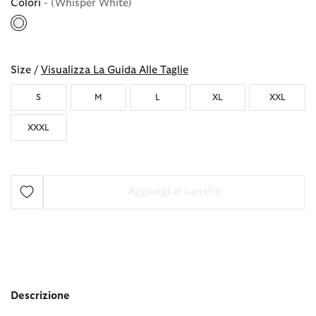
Colori
- (Whisper White)
selezionato
Size /
Visualizza La Guida Alle Taglie
S
M
L
XL
XXL
XXXL
Aggiungi al carrello
Descrizione