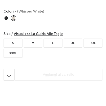
Colori
- (Whisper White)
selezionato
Size /
Visualizza La Guida Alle Taglie
S
M
L
XL
XXL
XXXL
Aggiungi al carrello