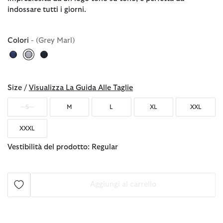
indossare tutti i giorni.
Colori
- (Grey Marl)
selezionato
Size /
Visualizza La Guida Alle Taglie
S
M
L
XL
XXL
XXXL
Vestibilità del prodotto: Regular
Aggiungi al carrello