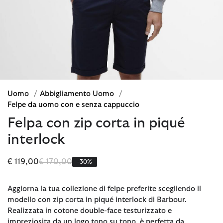
Uomo
/
Abbigliamento Uomo
/
Felpe da uomo con e senza cappuccio
Felpa con zip corta in piqué
interlock
Prezzo ridotto da
a
€ 119,00
€ 170,00
-30%
Aggiorna la tua collezione di felpe preferite scegliendo il
modello con zip corta in piqué interlock di Barbour.
Realizzata in cotone double-face testurizzato e
impreziosita da un logo tono su tono, è perfetta da