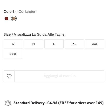
Colori
- (Coriander)
selezionato
Size /
Visualizza La Guida Alle Taglie
S
M
L
XL
XXL
XXXL
Aggiungi al carrello
Standard Delivery - £4.95 (FREE for orders over £49)