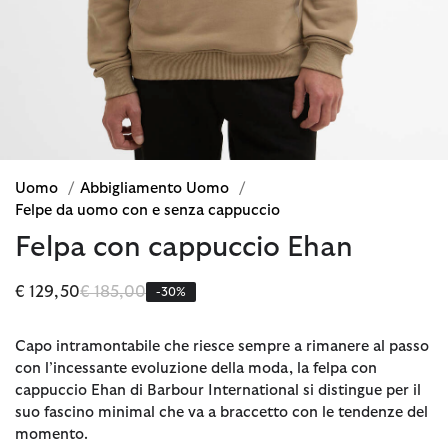
Uomo
/
Abbigliamento Uomo
/
Felpe da uomo con e senza cappuccio
Felpa con cappuccio Ehan
Prezzo ridotto da
a
€ 129,50
€ 185,00
-30%
Capo intramontabile che riesce sempre a rimanere al passo
con l’incessante evoluzione della moda, la felpa con
cappuccio Ehan di Barbour International si distingue per il
suo fascino minimal che va a braccetto con le tendenze del
momento.