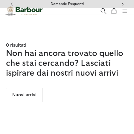
Clicca per visualizzare la nostra Dichiarazione di Accessibilità
Domande Frequenti
0 risultati
Non hai ancora trovato quello
che stai cercando? Lasciati
ispirare dai nostri nuovi arrivi
Nuovi arrivi