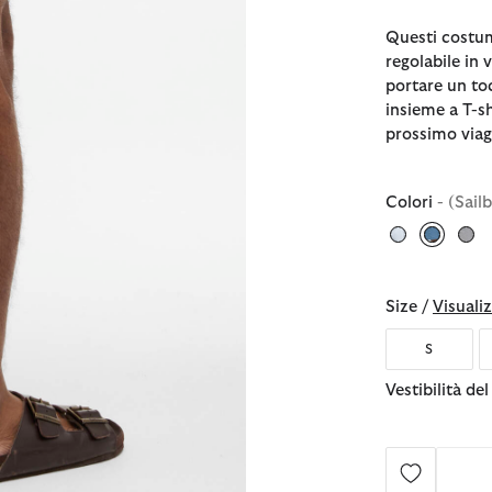
Questi costum
regolabile in 
portare un toc
insieme a T-sh
prossimo viag
Colori
- (Sail
selezio
Size /
Visualiz
S
Vestibilità de