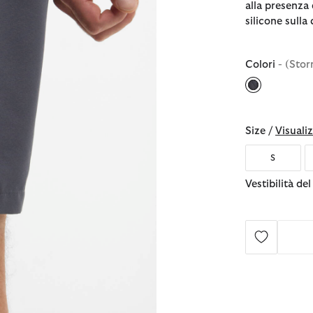
alla presenza 
silicone sulla 
Colori
- (Sto
selezionato
Size /
Visualiz
S
Vestibilità de