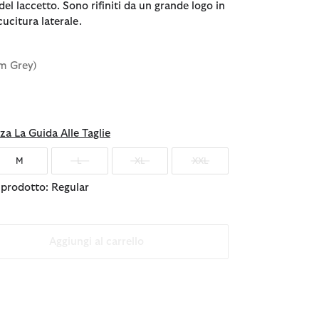
del laccetto. Sono rifiniti da un grande logo in
cucitura laterale.
rm Grey)
za La Guida Alle Taglie
M
L
XL
XXL
l prodotto: Regular
Aggiungi al carrello