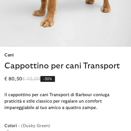
Cani
Cappottino per cani Transport
Prezzo ridotto da
a
€ 80,50
€ 115,00
-30%
Il cappottino per cani Transport di Barbour coniuga
praticità e stile classico per regalare un comfort
impareggiabile al tuo amico a quattro zampe.
Colori
- (Dusky Green)