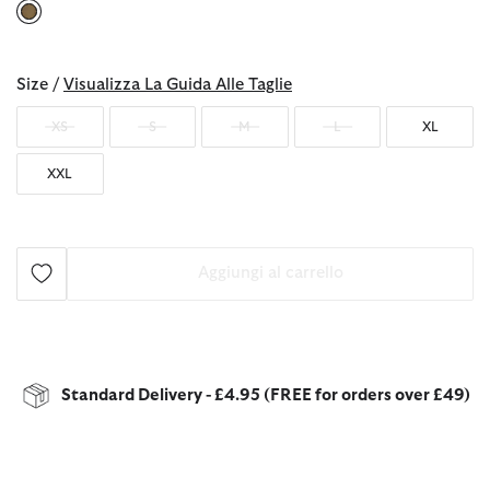
selezionato
Size /
Visualizza La Guida Alle Taglie
XS
S
M
L
XL
XXL
Aggiungi al carrello
Standard Delivery - £4.95 (FREE for orders over £49)