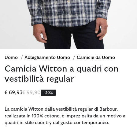
Uomo
/
Abbigliamento Uomo
/
Camicie da Uomo
Camicia Witton a quadri con
vestibilità regular
Prezzo ridotto da
a
€ 69,93
€ 99,90
-30%
La camicia Witton dalla vestibilità regular di Barbour,
realizzata in 100% cotone, è impreziosita da un motivo a
quadri in stile country dal gusto contemporaneo.