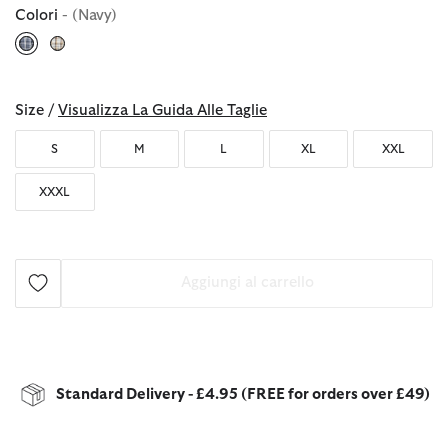
Colori
- (Navy)
selezionato
Size /
Visualizza La Guida Alle Taglie
S
M
L
XL
XXL
XXXL
Aggiungi al carrello
Standard Delivery - £4.95 (FREE for orders over £49)