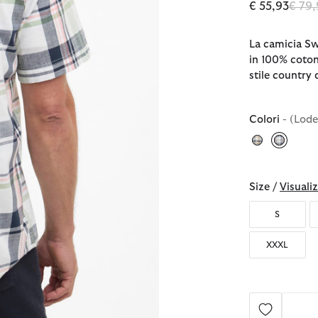
Prezz
€ 55,93
€ 79
La camicia Sw
in 100% coton
stile country
Colori
- (Lod
selezio
Size /
Visualiz
S
XXXL