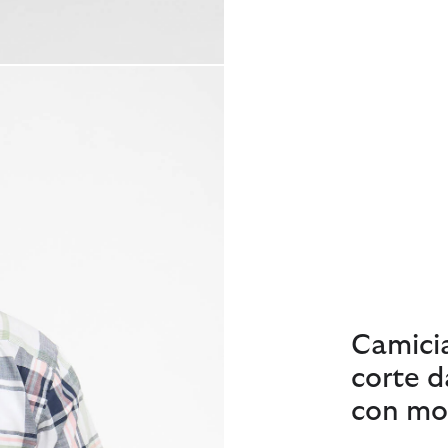
Camicia
corte da
con mot