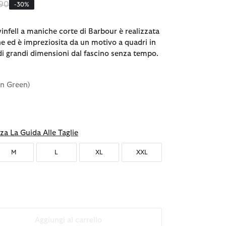
o ridotto da
a
,90
-30%
infell a maniche corte di Barbour è realizzata
e ed è impreziosita da un motivo a quadri in
 di grandi dimensioni dal fascino senza tempo.
en Green)
nato
za La Guida Alle Taglie
M
L
XL
XXL
Aggiungi al carrello