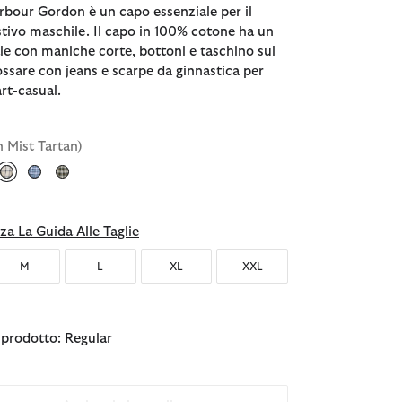
rbour Gordon è un capo essenziale per il
tivo maschile. Il capo in 100% cotone ha un
ale con maniche corte, bottoni e taschino sul
ossare con jeans e scarpe da ginnastica per
rt-casual.
 Mist Tartan)
selezionato
za La Guida Alle Taglie
M
L
XL
XXL
l prodotto: Regular