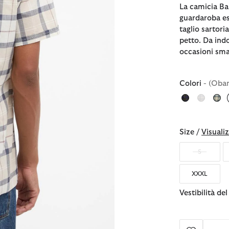
La camicia Ba
guardaroba es
taglio sartori
petto. Da ind
occasioni sma
Colori
- (Oban
Size /
Visualiz
S
XXXL
Vestibilità de