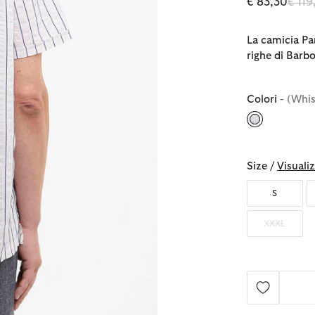
Prezz
€ 83,30
€ 11
La camicia Pa
righe di Barbo
Colori
- (Whi
selezionato
Size /
Visualiz
S
XXXL