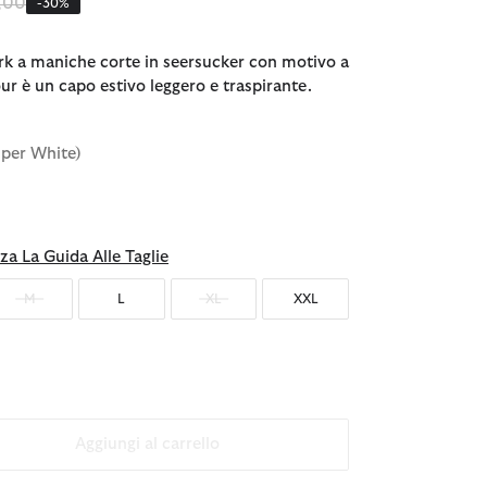
o ridotto da
a
9,00
-30%
rk a maniche corte in seersucker con motivo a
ur è un capo estivo leggero e traspirante.
sper White)
za La Guida Alle Taglie
M
L
XL
XXL
Aggiungi al carrello