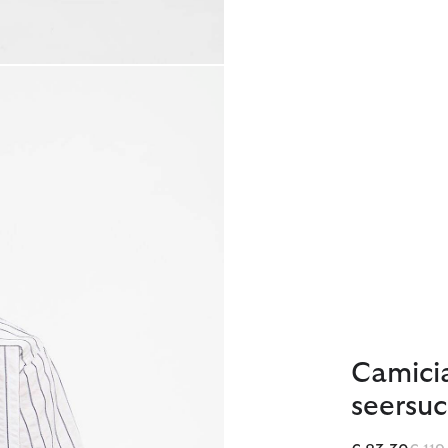
Camicia
seersuc