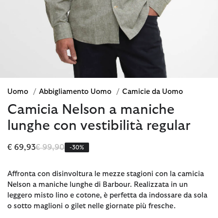
Uomo
/
Abbigliamento Uomo
/
Camicie da Uomo
Camicia Nelson a maniche
lunghe con vestibilità regular
Prezzo ridotto da
a
€ 69,93
€ 99,90
-30%
Affronta con disinvoltura le mezze stagioni con la camicia
Nelson a maniche lunghe di Barbour. Realizzata in un
leggero misto lino e cotone, è perfetta da indossare da sola
o sotto maglioni o gilet nelle giornate più fresche.