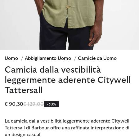
Uomo
/
Abbigliamento Uomo
/
Camicie da Uomo
Camicia dalla vestibilità
leggermente aderente Citywell
Tattersall
Prezzo ridotto da
a
€ 90,30
€ 129,00
-30%
La camicia dalla vestibilità leggermente aderente Citywell
Tattersall di Barbour offre una raffinata interpretazione di
un design casual.