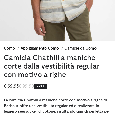
Uomo
/
Abbigliamento Uomo
/
Camicie da Uomo
Camicia Chathill a maniche
corte dalla vestibilità regular
con motivo a righe
Prezzo ridotto da
a
€ 69,93
€ 99,90
-30%
La camicia Chathill a maniche corte con motivo a righe di
Barbour offre una vestibilità regular ed è realizzata in
leggero seersucker di cotone, risultando quindi perfetta per