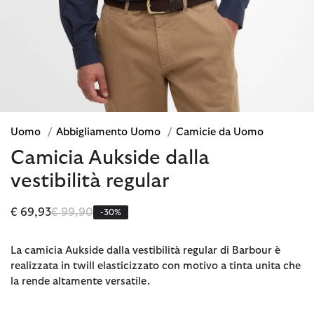
Uomo
/
Abbigliamento Uomo
/
Camicie da Uomo
Camicia Aukside dalla
vestibilità regular
Prezzo ridotto da
a
€ 69,93
€ 99,90
-30%
La camicia Aukside dalla vestibilità regular di Barbour è
realizzata in twill elasticizzato con motivo a tinta unita che
la rende altamente versatile.