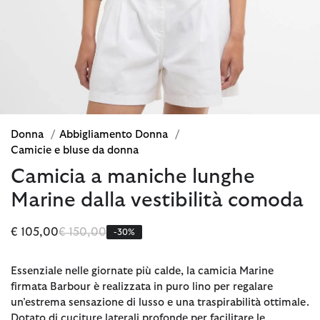
Donna
/
Abbigliamento Donna
/
Camicie e bluse da donna
Camicia a maniche lunghe
Marine dalla vestibilità comoda
Prezzo ridotto da
a
€ 105,00
€ 150,00
-30%
Essenziale nelle giornate più calde, la camicia Marine
firmata Barbour è realizzata in puro lino per regalare
un’estrema sensazione di lusso e una traspirabilità ottimale.
Dotato di cuciture laterali profonde per facilitare le