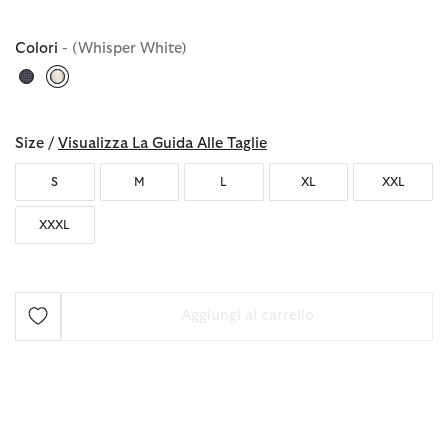
Colori
- (Whisper White)
selezionato
Size /
Visualizza La Guida Alle Taglie
S
M
L
XL
XXL
XXXL
Aggiungi al carrello