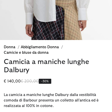
Donna
/
Abbigliamento Donna
/
Camicie e bluse da donna
Camicia a maniche lunghe
Dalbury
Prezzo ridotto da
a
€ 140,00
€ 200,00
-30%
La camicia a maniche lunghe Dalbury dalla vestibilità
comoda di Barbour presenta un colletto all’antica ed è
realizzata al 100% in cotone.