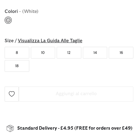
Colori
- (White)
selezionato
Size /
Visualizza La Guida Alle Taglie
8
10
12
14
16
18
Aggiungi al carrello
Standard Delivery - £4.95 (FREE for orders over £49)