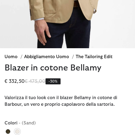
Uomo
/
Abbigliamento Uomo
/
The Tailoring Edit
Blazer in cotone Bellamy
Prezzo ridotto da
a
€ 332,50
€ 475,00
-30%
Valorizza il tuo look con il blazer Bellamy in cotone di
Barbour, un vero e proprio capolavoro della sartoria.
Colori
- (Sand)