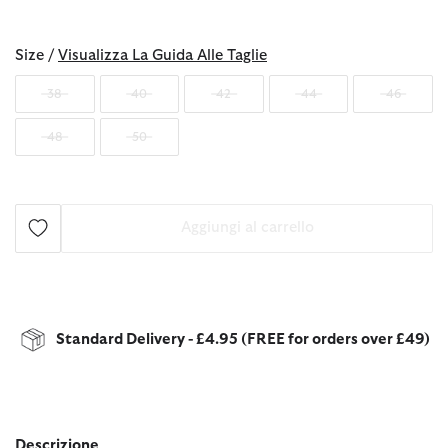
selezionato
Size /
Visualizza La Guida Alle Taglie
38
40
42
44
46
48
50
Aggiungi al carrello
Standard Delivery - £4.95 (FREE for orders over £49)
Descrizione