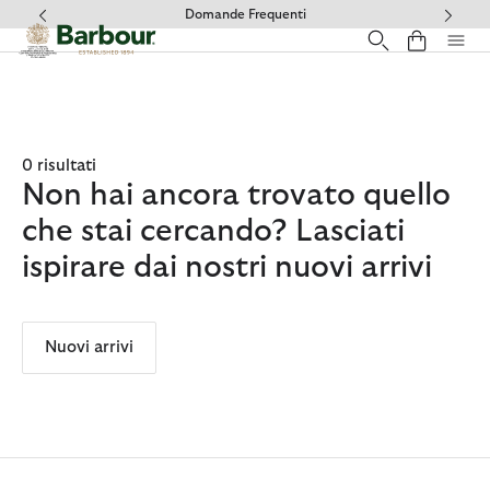
Clicca per visualizzare la nostra Dichiarazione di Accessibilità
Domande Frequenti
0 risultati
Non hai ancora trovato quello
che stai cercando? Lasciati
ispirare dai nostri nuovi arrivi
Nuovi arrivi