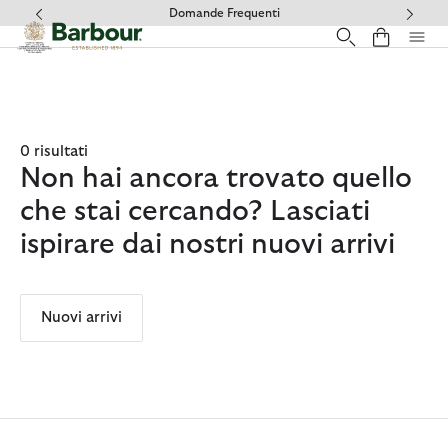
Clicca per visualizzare la nostra Dichiarazione di Accessibilità
Domande Frequenti
0 risultati
Non hai ancora trovato quello
che stai cercando? Lasciati
ispirare dai nostri nuovi arrivi
Nuovi arrivi