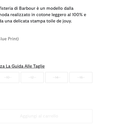
isteria di Barbour è un modello dalla
omoda realizzato in cotone leggero al 100% e
da una delicata stampa toile de jouy.
Blue Print)
za La Guida Alle Taglie
10
12
14
16
Aggiungi al carrello