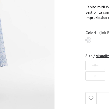
L’abito midi W
vestibilità c
impreziosito 
Colori
- (Ink 
selezionato
Size /
Visualiz
8
18