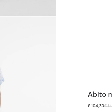
Abito m
Prez
€ 104,30
€ 1