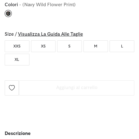
Colori
- (Navy Wild Flower Print)
selezionato
Size /
Visualizza La Guida Alle Taglie
XXS
XS
S
M
L
XL
Aggiungi al carrello
Descrizione