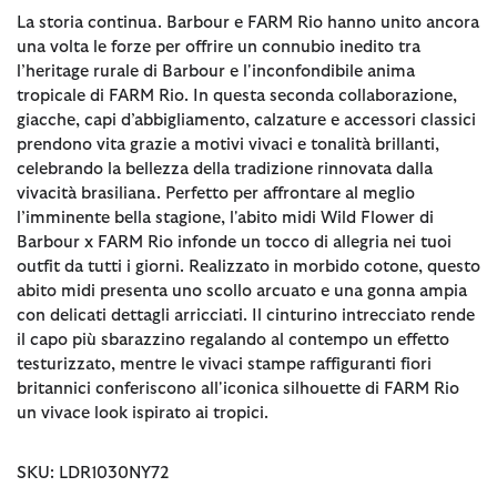
La storia continua. Barbour e FARM Rio hanno unito ancora
una volta le forze per offrire un connubio inedito tra
l’heritage rurale di Barbour e l'inconfondibile anima
tropicale di FARM Rio. In questa seconda collaborazione,
giacche, capi d’abbigliamento, calzature e accessori classici
prendono vita grazie a motivi vivaci e tonalità brillanti,
celebrando la bellezza della tradizione rinnovata dalla
vivacità brasiliana. Perfetto per affrontare al meglio
l’imminente bella stagione, l'abito midi Wild Flower di
Barbour x FARM Rio infonde un tocco di allegria nei tuoi
outfit da tutti i giorni. Realizzato in morbido cotone, questo
abito midi presenta uno scollo arcuato e una gonna ampia
con delicati dettagli arricciati. Il cinturino intrecciato rende
il capo più sbarazzino regalando al contempo un effetto
testurizzato, mentre le vivaci stampe raffiguranti fiori
britannici conferiscono all'iconica silhouette di FARM Rio
un vivace look ispirato ai tropici.
SKU: LDR1030NY72