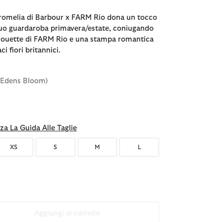
Bromelia di Barbour x FARM Rio dona un tocco
 tuo guardaroba primavera/estate, coniugando
ilhouette di FARM Rio e una stampa romantica
aci fiori britannici.
k Edens Bloom)
za La Guida Alle Taglie
XS
S
M
L
Aggiungi al carrello