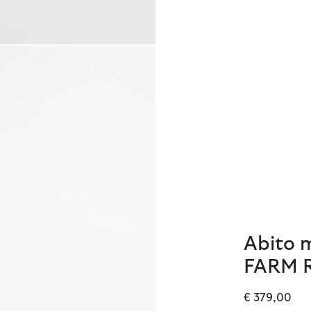
Abito m
FARM R
€ 379,00