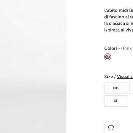
L'abito midi 
di fascino al
la classica s
ispirata ai viv
Colori
- (Pin
selezionato
Size /
Visualiz
XXS
XL