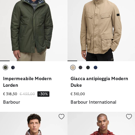
selezionato
selezionato
selezionato
selezionato
selezionato
selezionato
Impermeabile Modern
Giacca antipioggia Modern
Lorden
Duke
Prezzo ridotto da
a
€ 318,50
€ 455,00
-30%
€ 310,00
Barbour
Barbour International
Giacca antipioggia Baywick
Giacca antipioggia Rig