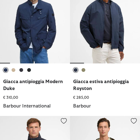
selezionato
selezionato
selezionato
selezionato
selezionato
selezionato
Giacca antipioggia Modern
Giacca estiva antipioggia
Duke
Royston
€ 310,00
€ 285,00
Barbour International
Barbour
Giacca impermeabile Sander
Giacca impermeabile reversibil