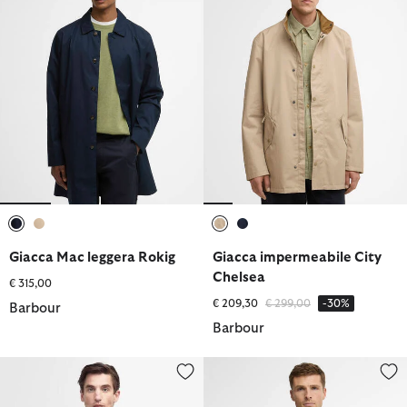
selezionato
selezionato
selezionato
selezionato
Giacca Mac leggera Rokig
Giacca impermeabile City
Chelsea
€ 315,00
Prezzo ridotto da
a
€ 209,30
€ 299,00
-30%
Barbour
Barbour
Giacca antipioggia Ashby
Giacca antipioggia Tracker