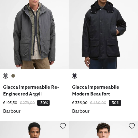
selezionato
selezionato
selezionato
Giacca impermeabile Re-
Giacca impermeabile
Engineered Argyll
Modern Beaufort
Prezzo ridotto da
a
Prezzo ridotto da
a
€ 195,30
€ 279,00
-30%
€ 336,00
€ 480,00
-30%
Barbour
Barbour
Giacca Mac leggera Rokig
Giacca impermeabile Rokig dal t