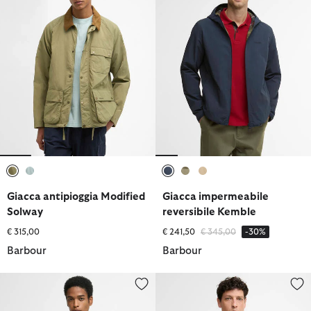
selezionato
selezionato
selezionato
selezionato
selezionato
Giacca antipioggia Modified
Giacca impermeabile
Solway
reversibile Kemble
Prezzo ridotto da
a
€ 315,00
€ 241,50
€ 345,00
-30%
Barbour
Barbour
Giacca Mac leggera Rokig
Giacca impermeabile City Chels