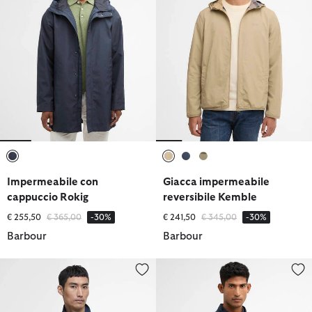
selezionato
selezionato
selezionato
selezionato
Impermeabile con
Giacca impermeabile
cappuccio Rokig
reversibile Kemble
Prezzo ridotto da
a
Prezzo ridotto da
a
€ 255,50
€ 365,00
-30%
€ 241,50
€ 345,00
-30%
Barbour
Barbour
Giacca antipioggia Modern Duke
Giacca estiva antipioggia Royst