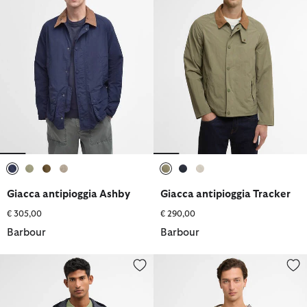
selezionato
selezionato
selezionato
selezionato
selezionato
selezionato
selezionato
Giacca antipioggia Ashby
Giacca antipioggia Tracker
€ 305,00
€ 290,00
Barbour
Barbour
Impermeabile con cappuccio Rokig
Giacca impermeabile reversibil