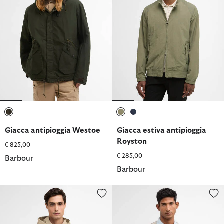
selezionato
selezionato
selezionato
Giacca antipioggia Westoe
Giacca estiva antipioggia
Royston
€ 825,00
€ 285,00
Barbour
Barbour
Giacca impermeabile Elmford
Giacca antipioggia Baywick