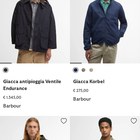
selezionato
selezionato
selezionato
selezionato
Giacca antipioggia Ventile
Giacca Korbel
Endurance
€ 275,00
€ 1.345,00
Barbour
Barbour
Giacca antipioggia Westoe
Giacca estiva antipioggia Royst