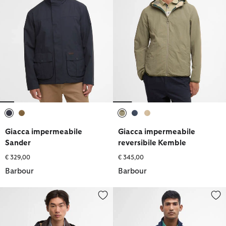
selezionato
selezionato
selezionato
selezionato
selezionato
Giacca impermeabile
Giacca impermeabile
Sander
reversibile Kemble
€ 329,00
€ 345,00
Barbour
Barbour
Giacca antipioggia Ventile Endurance
Giacca Korbel