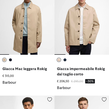
selezionato
selezionato
selezionato
selezionato
Giacca Mac leggera Rokig
Giacca impermeabile Rokig
dal taglio corto
€ 315,00
Prezzo ridotto da
a
€ 206,50
€ 295,00
-30%
Barbour
Barbour
Giacca antipioggia Modified Solway
Giacca impermeabile reversibil