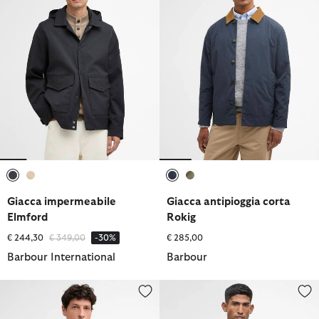
selezionato
selezionato
selezionato
selezionato
Giacca impermeabile
Giacca antipioggia corta
Elmford
Rokig
Prezzo ridotto da
a
€ 244,30
€ 349,00
-30%
€ 285,00
Barbour International
Barbour
Giacca impermeabile Re-Engineered Argyll
Giacca impermeabile Modern Be