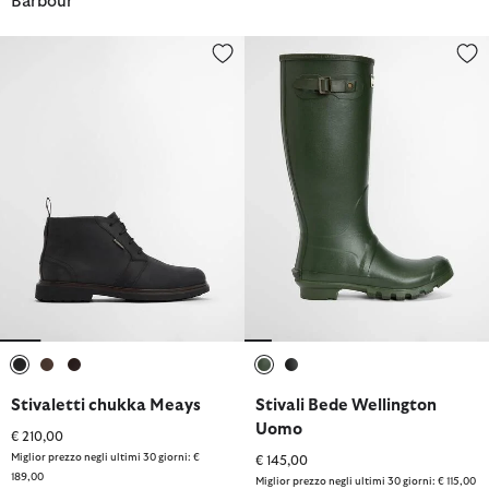
Barbour
Stivaletti chukka Meays
Stivali Bede Wellington Uomo
selezionato
selezionato
selezionato
selezionato
selezionato
Stivaletti chukka Meays
Stivali Bede Wellington
Uomo
€ 210,00
Miglior prezzo negli ultimi 30 giorni: €
€ 145,00
189,00
Miglior prezzo negli ultimi 30 giorni: € 115,00