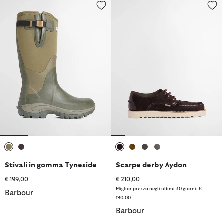
Stivali in gomma Tyneside
Scarpe derby Aydon
selezionato
selezionato
selezionato
selezionato
selezionato
selezionato
Stivali in gomma Tyneside
Scarpe derby Aydon
€ 199,00
€ 210,00
Miglior prezzo negli ultimi 30 giorni: €
Barbour
190,00
Barbour