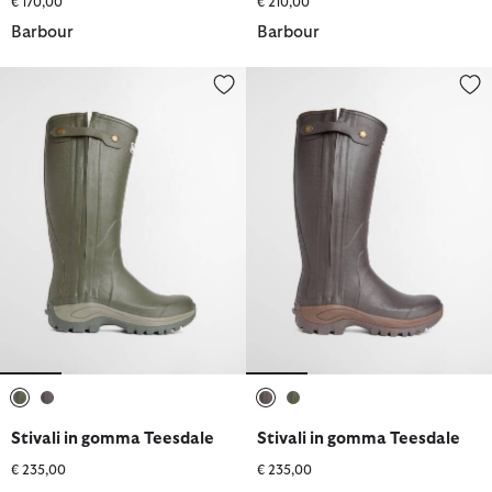
€ 170,00
€ 210,00
Barbour
Barbour
Stivali in gomma Teesdale
Stivali in gomma Teesdale
selezionato
selezionato
selezionato
selezionato
Stivali in gomma Teesdale
Stivali in gomma Teesdale
€ 235,00
€ 235,00