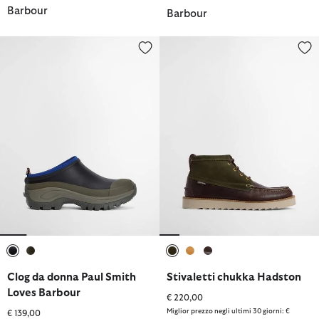
Barbour
Barbour
Clog da donna Paul Smith Loves Barbour
Stivaletti chukka Hadston
selezionato
selezionato
selezionato
selezionato
selezionato
Clog da donna Paul Smith
Stivaletti chukka Hadston
Loves Barbour
€ 220,00
Miglior prezzo negli ultimi 30 giorni: €
€ 139,00