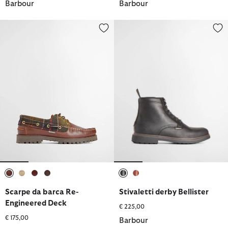
Barbour
Barbour
Scarpe da barca Re-Engineered Deck
Stivaletti derby Bellister
selezionato
selezionato
selezionato
selezionato
selezionato
selezionato
Scarpe da barca Re-
Stivaletti derby Bellister
Engineered Deck
€ 225,00
€ 175,00
Barbour