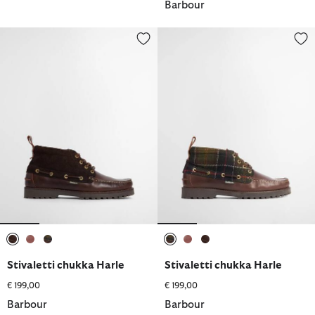
Barbour
Stivaletti chukka Harle
Stivaletti chukka Harle
selezionato
selezionato
selezionato
selezionato
selezionato
selezionato
Stivaletti chukka Harle
Stivaletti chukka Harle
€ 199,00
€ 199,00
Barbour
Barbour