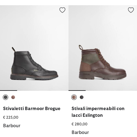
Stivaletti Barmoor Brogue
Stivali impermeabili con lacci E
selezionato
selezionato
selezionato
selezionato
Stivaletti Barmoor Brogue
Stivali impermeabili con
lacci Eslington
€ 225,00
€ 280,00
Barbour
Barbour