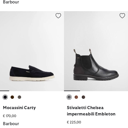
Barbour
Mocassini Carty
Stivaletti Chelsea impermeabili
selezionato
selezionato
selezionato
selezionato
selezionato
selezionato
Mocassini Carty
Stivaletti Chelsea
impermeabili Embleton
€ 170,00
€ 225,00
Barbour