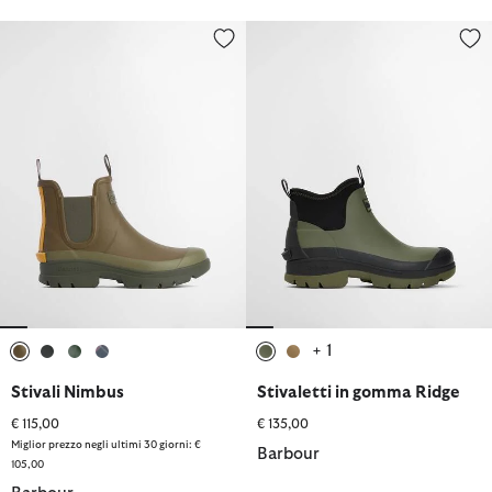
Stivali Nimbus
Stivaletti in gomma Ridge
+ 1
selezionato
selezionato
selezionato
selezionato
selezionato
selezionato
Stivali Nimbus
Stivaletti in gomma Ridge
€ 115,00
€ 135,00
Miglior prezzo negli ultimi 30 giorni: €
Barbour
105,00