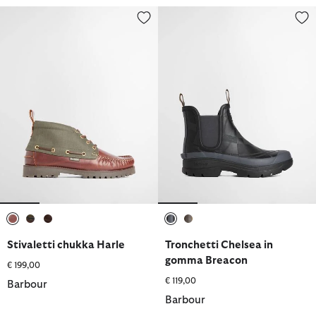
Stivaletti chukka Harle
Tronchetti Chelsea in gomma B
selezionato
selezionato
selezionato
selezionato
selezionato
Stivaletti chukka Harle
Tronchetti Chelsea in
gomma Breacon
€ 199,00
€ 119,00
Barbour
Barbour