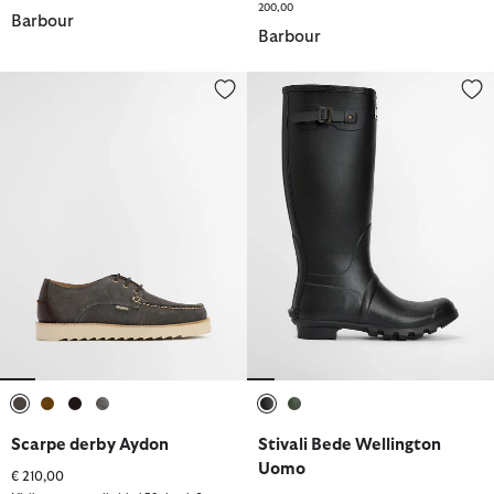
200,00
Barbour
Barbour
Scarpe derby Aydon
Stivali Bede Wellington Uomo
selezionato
selezionato
selezionato
selezionato
selezionato
selezionato
Scarpe derby Aydon
Stivali Bede Wellington
Uomo
€ 210,00