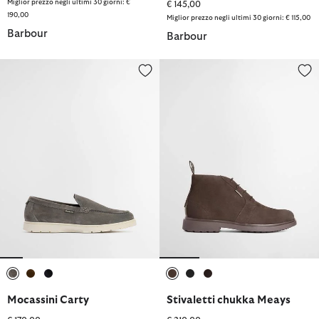
Miglior prezzo negli ultimi 30 giorni: €
€ 145,00
190,00
Miglior prezzo negli ultimi 30 giorni: € 115,00
Barbour
Barbour
Mocassini Carty
Stivaletti chukka Meays
selezionato
selezionato
selezionato
selezionato
selezionato
selezionato
Mocassini Carty
Stivaletti chukka Meays