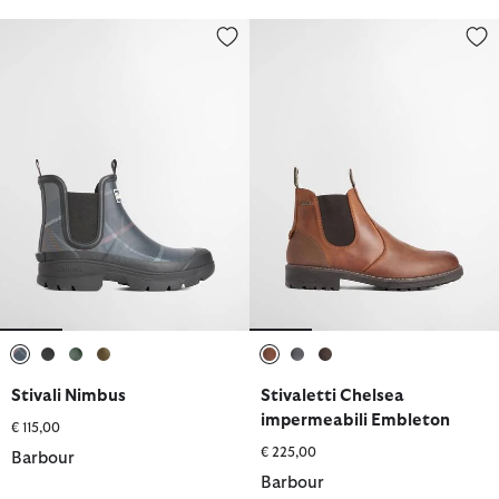
Stivali Nimbus
Stivaletti Chelsea impermeabili
selezionato
selezionato
selezionato
selezionato
selezionato
selezionato
selezionato
Stivali Nimbus
Stivaletti Chelsea
impermeabili Embleton
€ 115,00
€ 225,00
Barbour
Barbour