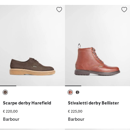
Scarpe derby Harefield
Stivaletti derby Bellister
selezionato
selezionato
selezionato
Scarpe derby Harefield
Stivaletti derby Bellister
€ 220,00
€ 225,00
Barbour
Barbour