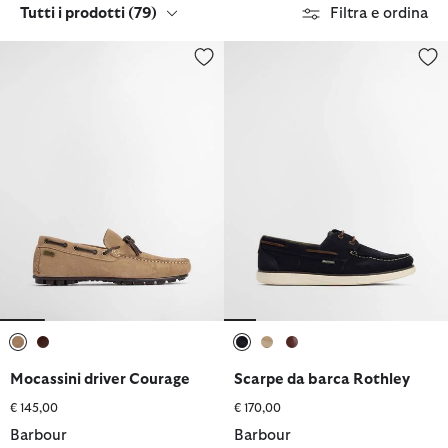
Tutti i prodotti
(79)
Filtra e ordina
Mocassini driver Courage
Scarpe da barca Rothley
selezionato
selezionato
selezionato
selezionato
selezionato
Mocassini driver Courage
Scarpe da barca Rothley
€ 145,00
€ 170,00
Barbour
Barbour