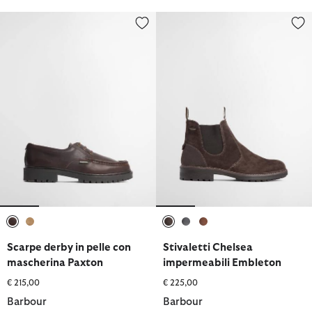
Scarpe derby in pelle con mascherina Paxton
Stivaletti Chelsea impermeabili
selezionato
selezionato
selezionato
selezionato
selezionato
Scarpe derby in pelle con
Stivaletti Chelsea
mascherina Paxton
impermeabili Embleton
€ 215,00
€ 225,00
Barbour
Barbour