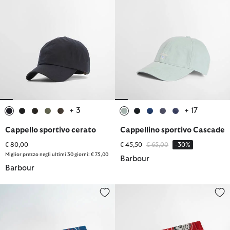
+ 3
+ 17
selezionato
selezionato
selezionato
selezionato
selezionato
selezionato
selezionato
selezionato
selezionato
selezionato
Cappello sportivo cerato
Cappellino sportivo Cascade
Prezzo ridotto da
a
€ 80,00
€ 45,50
€ 65,00
-30%
Miglior prezzo negli ultimi 30 giorni: € 75,00
Barbour
Barbour
Bandana Heritage
Bandana Heritage