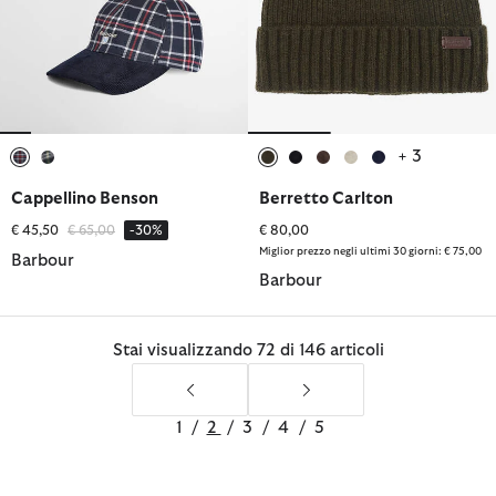
+ 3
selezionato
selezionato
selezionato
selezionato
selezionato
selezionato
selezionato
Cappellino Benson
Berretto Carlton
Prezzo ridotto da
a
€ 45,50
€ 65,00
-30%
€ 80,00
Miglior prezzo negli ultimi 30 giorni: € 75,00
Barbour
Barbour
Stai visualizzando 72 di 146 articoli
1
/
2
/
3
/
4
/
5