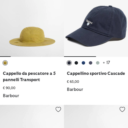
+ 17
selezionato
selezionato
selezionato
selezionato
selezionato
selezionato
Cappello da pescatore a 5
Cappellino sportivo Cascade
pannelli Transport
€ 65,00
€ 90,00
Barbour
Barbour
Cappello sportivo cerato
Basco cerato