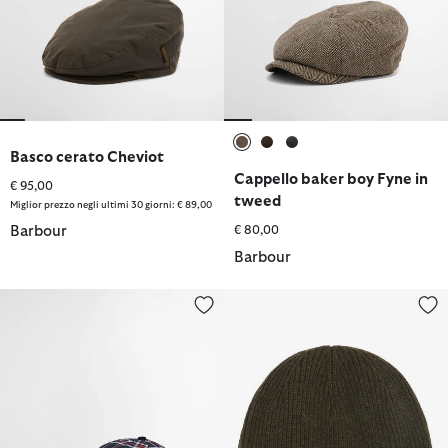
Basco cerato Cheviot
selezionato
selezionato
selezionato
Cappello baker boy Fyne in
€ 95,00
tweed
Miglior prezzo negli ultimi 30 giorni: € 89,00
Barbour
€ 80,00
Barbour
Cappellino Benson
Berretto Carlton