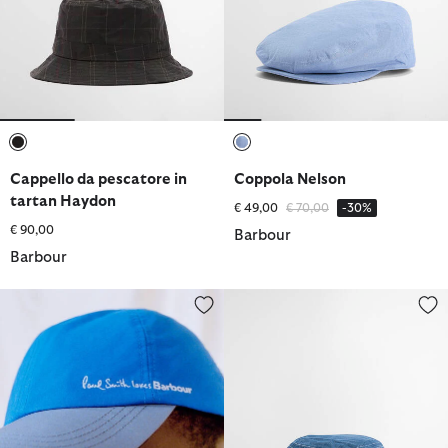
selezionato
selezionato
Cappello da pescatore in
Coppola Nelson
tartan Haydon
Prezzo ridotto da
a
€ 49,00
€ 70,00
-30%
€ 90,00
Barbour
Barbour
Cappellino Paul Smith Loves Barbour
Cappello da pescatore Grindle