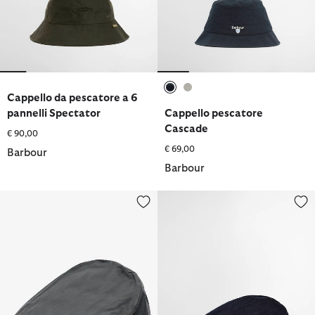
Cappello da pescatore a 6
selezionato
selezionato
pannelli Spectator
Cappello pescatore
Cascade
€ 90,00
€ 69,00
Barbour
Barbour
Basco cerato
Coppola Bayfield