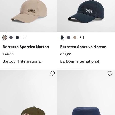
+ 1
+ 1
selezionato
selezionato
selezionato
selezionato
selezionato
selezionato
Berretto Sportivo Norton
Berretto Sportivo Norton
€ 69,00
€ 69,00
Barbour International
Barbour International
Cappellino Campbell
Cappello da pescatore reversibi