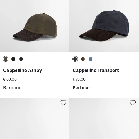
selezionato
selezionato
selezionato
selezionato
selezionato
selezionato
Cappellino Ashby
Cappellino Transport
€ 60,00
€ 75,00
Barbour
Barbour
Cappellino sportivo Tartan
Cappellino sportivo Norton Drill