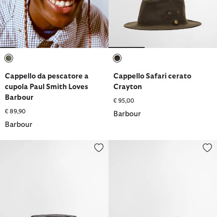
selezionato
selezionato
Cappello da pescatore a
Cappello Safari cerato
cupola Paul Smith Loves
Crayton
Barbour
€ 95,00
€ 89,90
Barbour
Barbour
Cappello da pescatore in tartan Haydon
Coppola Nelson