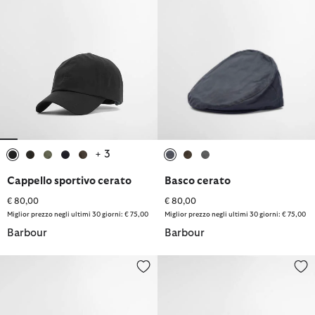
+ 3
selezionato
selezionato
selezionato
selezionato
selezionato
selezionato
selezionato
selezionato
Cappello sportivo cerato
Basco cerato
€ 80,00
€ 80,00
Miglior prezzo negli ultimi 30 giorni: € 75,00
Miglior prezzo negli ultimi 30 giorni: € 75,00
Barbour
Barbour
Cappello sportivo cerato
Cappellino sportivo Cascade