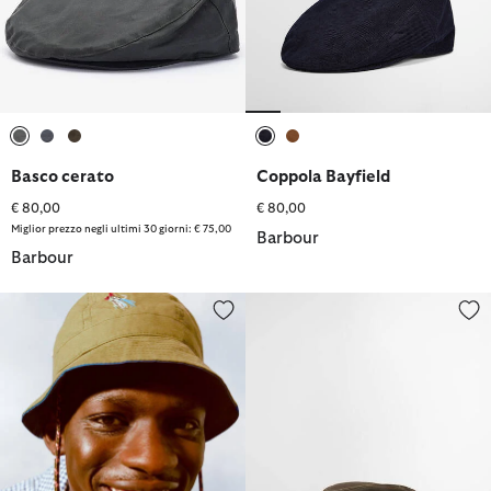
selezionato
selezionato
selezionato
selezionato
selezionato
Basco cerato
Coppola Bayfield
€ 80,00
€ 80,00
Miglior prezzo negli ultimi 30 giorni: € 75,00
Barbour
Barbour
Cappello da pescatore a cupola Paul Smith Loves Barbour
Cappello Safari cerato Crayton