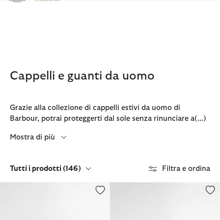
Clicca per visualizzare la nostra Dichiarazione di Accessibilità
Cappelli e guanti da uomo
Grazie alla collezione di cappelli estivi da uomo di
Barbour, potrai proteggerti dal sole senza rinunciare a
(...)
Mostra di più
Tutti i prodotti
(146)
Filtra e ordina
Cappellino sportivo cerato
Cappellino sportivo Cascade