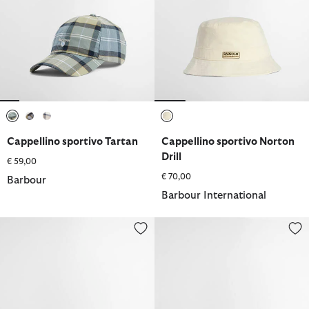
selezionato
selezionato
selezionato
selezionato
Cappellino sportivo Tartan
Cappellino sportivo Norton
Drill
€ 59,00
€ 70,00
Barbour
Barbour International
Cappellino Transport
Cappellino sportivo Cascade