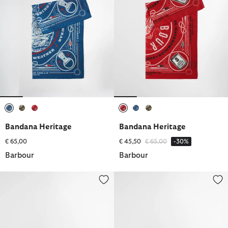
selezionato
selezionato
selezionato
selezionato
selezionato
selezionato
Bandana Heritage
Bandana Heritage
Prezzo ridotto da
a
€ 65,00
€ 45,50
€ 65,00
-30%
Barbour
Barbour
Cappellino Ashby
Cappellino Transport