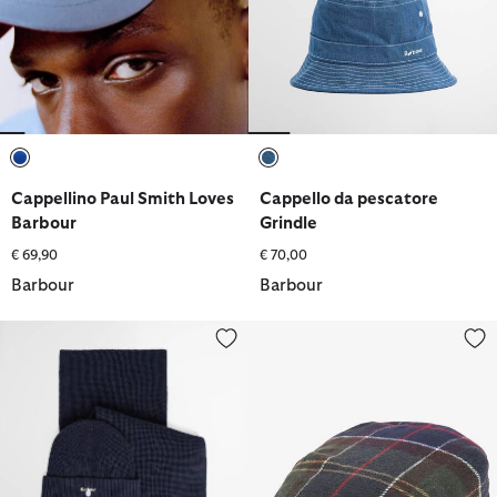
selezionato
selezionato
Cappellino Paul Smith Loves
Cappello da pescatore
Barbour
Grindle
€ 69,90
€ 70,00
Barbour
Barbour
Set regalo berretto e sciarpa Cascade
Basco Gallingale Tartan