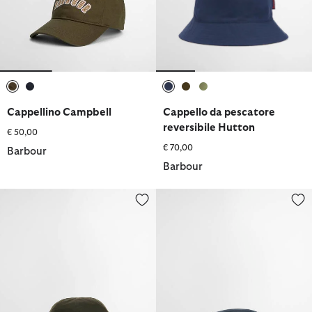
selezionato
selezionato
selezionato
selezionato
selezionato
Cappellino Campbell
Cappello da pescatore
reversibile Hutton
€ 50,00
€ 70,00
Barbour
Barbour
Cappello da pescatore a 6 pannelli Spectator
Cappello pescatore Cascade