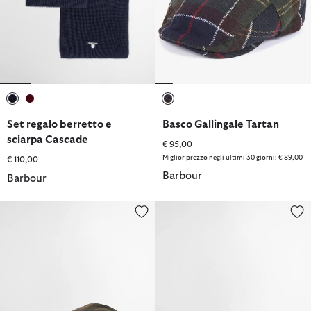
selezionato
selezionato
selezionato
Set regalo berretto e
Basco Gallingale Tartan
sciarpa Cascade
€ 95,00
Miglior prezzo negli ultimi 30 giorni: € 89,00
€ 110,00
Barbour
Barbour
Basco cerato Cheviot
Cappello baker boy Fyne in twe