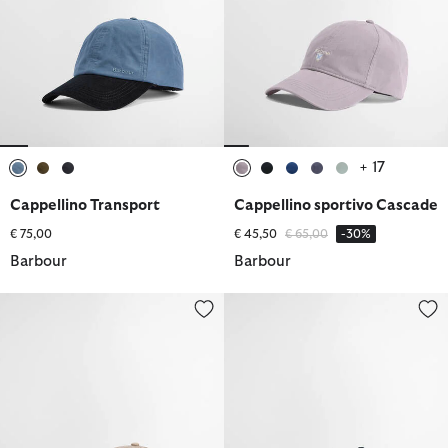
+ 17
selezionato
selezionato
selezionato
selezionato
selezionato
selezionato
selezionato
selezionato
Cappellino Transport
Cappellino sportivo Cascade
Prezzo ridotto da
a
€ 75,00
€ 45,50
€ 65,00
-30%
Barbour
Barbour
Berretto Sportivo Norton
Berretto Sportivo Norton