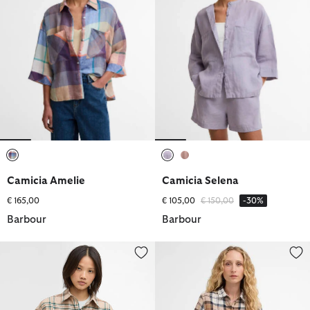
selezionato
selezionato
selezionato
Camicia Amelie
Camicia Selena
Prezzo ridotto da
a
€ 165,00
€ 105,00
€ 150,00
-30%
Barbour
Barbour
Camicia Rowane
Camicia a maniche corte in tart