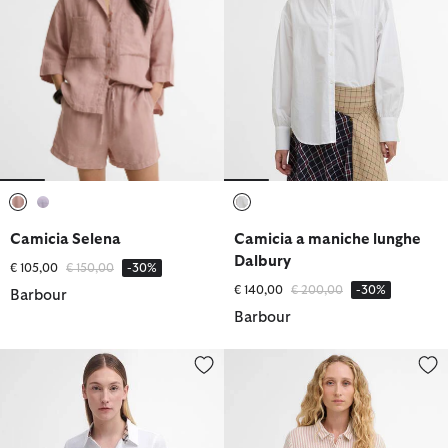
selezionato
selezionato
selezionato
Camicia Selena
Camicia a maniche lunghe
Dalbury
Prezzo ridotto da
a
€ 105,00
€ 150,00
-30%
Prezzo ridotto da
a
€ 140,00
€ 200,00
-30%
Barbour
Barbour
Camicia Derwent
Camicia a maniche lunghe Marine