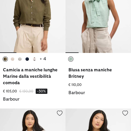
+ 4
selezionato
selezionato
selezionato
selezionato
selezionato
selezionato
Camicia a maniche lunghe
Blusa senza maniche
Marine dalla vestibilità
Britney
comoda
€ 110,00
Prezzo ridotto da
a
€ 105,00
€ 150,00
-30%
Barbour
Barbour
Blusa Asker a quadri con dettagli arricciati
Gilet in denim Daya