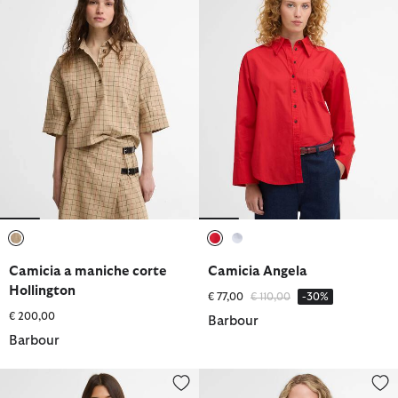
selezionato
selezionato
selezionato
Camicia a maniche corte
Camicia Angela
Hollington
Prezzo ridotto da
a
€ 77,00
€ 110,00
-30%
€ 200,00
Barbour
Barbour
Overshirt in pile Rae
Overshirt Ashdon