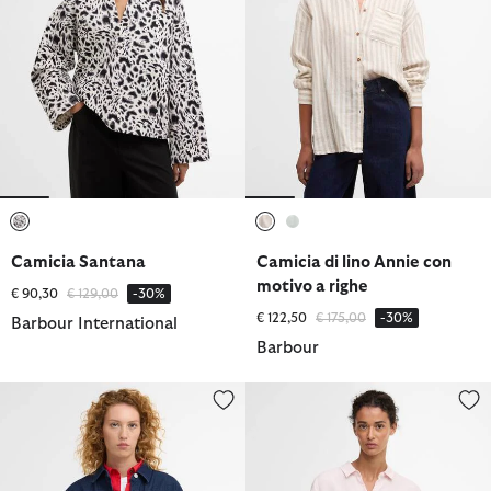
selezionato
selezionato
selezionato
Camicia Santana
Camicia di lino Annie con
motivo a righe
Prezzo ridotto da
a
€ 90,30
€ 129,00
-30%
Prezzo ridotto da
a
€ 122,50
€ 175,00
-30%
Barbour International
Barbour
Camicia in denim Maia
Camicia a maniche lunghe Marine