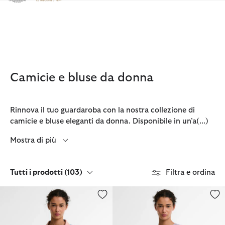
Clicca per visualizzare la nostra Dichiarazione di Accessibilità
Camicie e bluse da donna
Rinnova il tuo guardaroba con la nostra collezione di
camicie e bluse eleganti da donna. Disponibile in un’a
(...)
Mostra di più
Tutti i prodotti
(103)
Filtra e ordina
Camicia Amelie
Camicia Selena