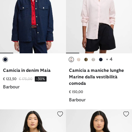
+ 4
selezionato
selezionato
selezionato
selezionato
selezionato
selezionato
Camicia in denim Maia
Camicia a maniche lunghe
Marine dalla vestibilità
Prezzo ridotto da
a
€ 122,50
€ 175,00
-30%
comoda
Barbour
€ 150,00
Barbour
Camicia a quadri Gianna
Blusa Kirby