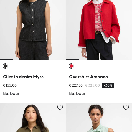
selezionato
selezionato
Gilet in denim Myra
Overshirt Amanda
Prezzo ridotto da
a
€ 155,00
€ 227,50
€ 325,00
-30%
Barbour
Barbour
Camicia a maniche lunghe Marine dalla vestibilità comoda
Blusa senza maniche Britney