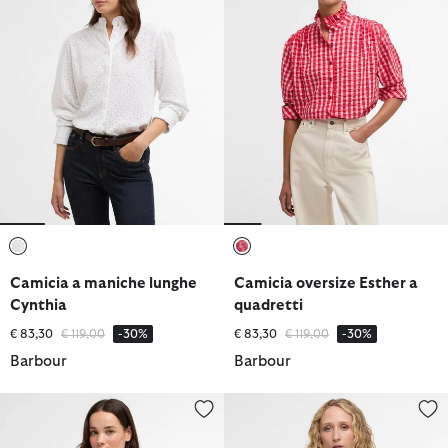
selezionato
selezionato
Camicia a maniche lunghe
Camicia oversize Esther a
Cynthia
quadretti
Prezzo ridotto da
a
Prezzo ridotto da
a
€ 83,30
€ 119,00
-30%
€ 83,30
€ 119,00
-30%
Barbour
Barbour
Camicia a maniche lunghe Marine dalla vestibilità comoda
Camicia a maniche lunghe Wre