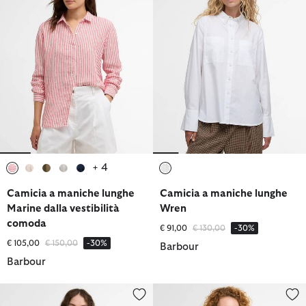
+ 4
selezionato
selezionato
selezionato
selezionato
selezionato
selezionato
Camicia a maniche lunghe
Camicia a maniche lunghe
Marine dalla vestibilità
Wren
comoda
Prezzo ridotto da
a
€ 91,00
€ 130,00
-30%
Prezzo ridotto da
a
€ 105,00
€ 150,00
-30%
Barbour
Barbour
Camicia a maniche corte Hollington
Camicia Angela