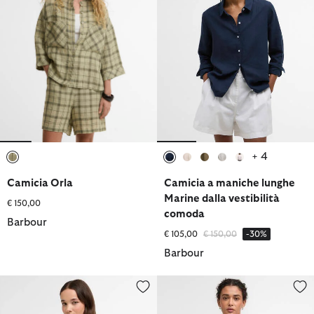
+ 4
selezionato
selezionato
selezionato
selezionato
selezionato
selezionato
Camicia Orla
Camicia a maniche lunghe
Marine dalla vestibilità
€ 150,00
comoda
Barbour
Prezzo ridotto da
a
€ 105,00
€ 150,00
-30%
Barbour
Camicia a maniche lunghe Cynthia
Camicia oversize Esther a quadr