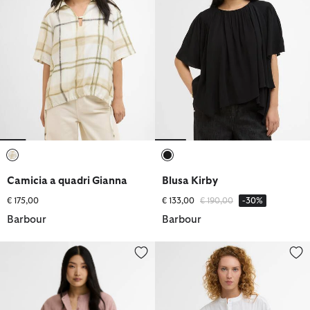
selezionato
selezionato
Camicia a quadri Gianna
Blusa Kirby
Prezzo ridotto da
a
€ 175,00
€ 133,00
€ 190,00
-30%
Barbour
Barbour
Camicia Selena
Camicia a maniche lunghe Dalb