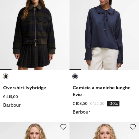
selezionato
selezionato
Overshirt Ivybridge
Camicia a maniche lunghe
Evie
€ 415,00
Prezzo ridotto da
a
€ 108,50
€ 155,00
-30%
Barbour
Barbour
Overshirt in denim Saima
Camicia a maniche lunghe Rosi