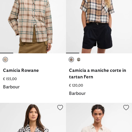
selezionato
selezionato
selezionato
Camicia Rowane
Camicia a maniche corte in
tartan Fern
€ 155,00
€ 120,00
Barbour
Barbour
Camicia Santana
Camicia di lino Annie con motiv