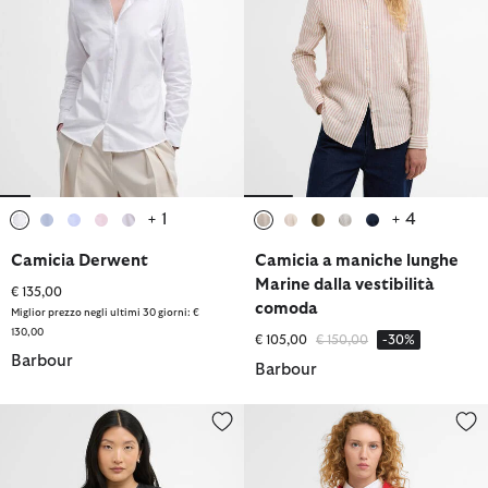
+ 1
+ 4
selezionato
selezionato
selezionato
selezionato
selezionato
selezionato
selezionato
selezionato
selezionato
selezionato
Camicia Derwent
Camicia a maniche lunghe
Marine dalla vestibilità
€ 135,00
comoda
Miglior prezzo negli ultimi 30 giorni: €
130,00
Prezzo ridotto da
a
€ 105,00
€ 150,00
-30%
Barbour
Barbour
Gilet in denim Myra
Overshirt Amanda