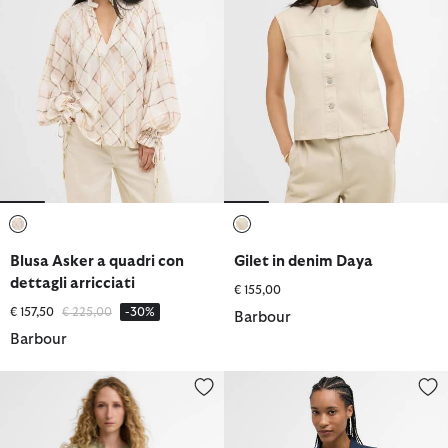
selezionato
selezionato
Blusa Asker a quadri con
Gilet in denim Daya
dettagli arricciati
€ 155,00
Prezzo ridotto da
a
€ 157,50
€ 225,00
-30%
Barbour
Barbour
Camicia Orla
Camicia a maniche lunghe Marine