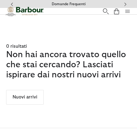
Clicca per visualizzare la nostra Dichiarazione di Accessibilità
Domande Frequenti
0 risultati
Non hai ancora trovato quello
che stai cercando? Lasciati
ispirare dai nostri nuovi arrivi
Nuovi arrivi