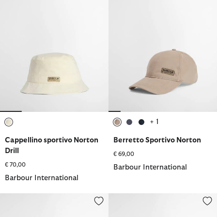
+ 1
selezionato
selezionato
selezionato
selezionato
Cappellino sportivo Norton
Berretto Sportivo Norton
Drill
€ 69,00
€ 70,00
Barbour International
Barbour International
Berretto Sportivo Norton
Cappellino con visiera Granley