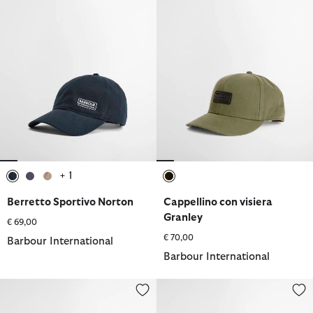
+ 1
selezionato
selezionato
selezionato
selezionato
Berretto Sportivo Norton
Cappellino con visiera
Granley
€ 69,00
€ 70,00
Barbour International
Barbour International
Cappellino con visiera Duke
Cappellino con visiera Duke