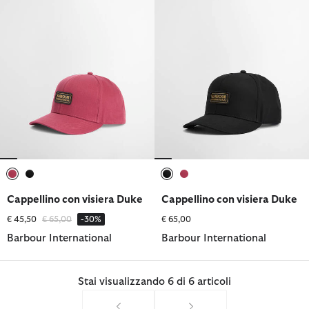
selezionato
selezionato
selezionato
selezionato
Cappellino con visiera Duke
Cappellino con visiera Duke
Prezzo ridotto da
a
€ 45,50
€ 65,00
-30%
€ 65,00
Barbour International
Barbour International
Stai visualizzando 6 di 6 articoli