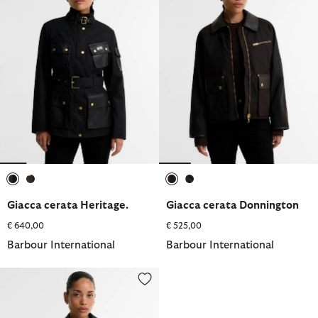
selezionato
selezionato
selezionato
selezionato
Giacca cerata Heritage.
Giacca cerata Donnington
€ 640,00
€ 525,00
Barbour International
Barbour International
Giacca cerata Donnington