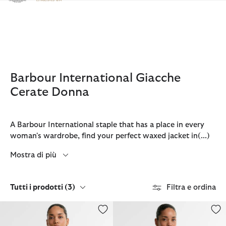
Clicca per visualizzare la nostra Dichiarazione di Accessibilità
Barbour International Giacche
Cerate Donna
A Barbour International staple that has a place in every
woman's wardrobe, find your perfect waxed jacket in
(...)
Mostra di più
Tutti i prodotti
(3)
Filtra e ordina
Giacca cerata Heritage.
Giacca cerata Donnington