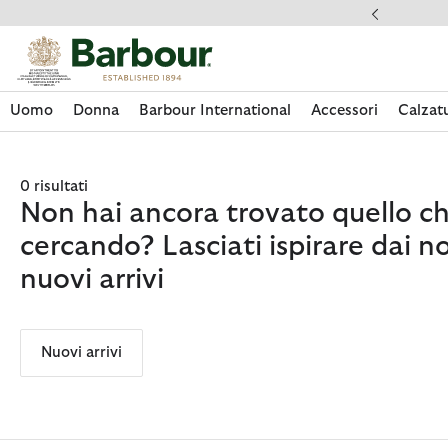
Clicca per visualizzare la nostra Dichiarazione di Accessibilità
Spedizioni
Uomo
Donna
Barbour International
Accessori
Calzat
0 risultati
Non hai ancora trovato quello ch
cercando? Lasciati ispirare dai no
nuovi arrivi
Nuovi arrivi
Acquista La Collezione
Acquista La Collezione
Acquista La Collezione
Acquista La Collezione
Discover Footwear
Acquista La Collezione
Sale | Shop Sale Today
Acquista Paul Smith Loves Barbour