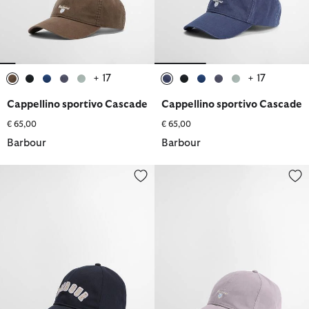
+ 17
+ 17
selezionato
selezionato
selezionato
selezionato
selezionato
selezionato
selezionato
selezionato
selezionato
selezionato
Cappellino sportivo Cascade
Cappellino sportivo Cascade
€ 65,00
€ 65,00
Barbour
Barbour
Cappellino Campbell
Cappellino sportivo Cascade