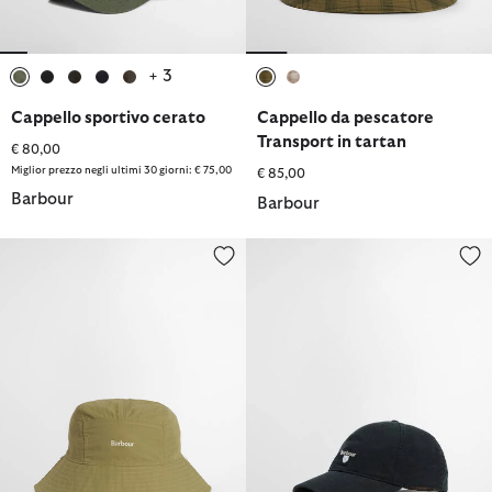
+ 3
selezionato
selezionato
selezionato
selezionato
selezionato
selezionato
selezionato
Cappello sportivo cerato
Cappello da pescatore
Transport in tartan
€ 80,00
Miglior prezzo negli ultimi 30 giorni: € 75,00
€ 85,00
Barbour
Barbour
Cappello da pescatore reversibile Festival
Cappellino sportivo Cascade