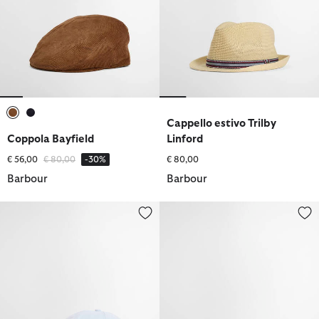
Cappello estivo Trilby
selezionato
selezionato
Coppola Bayfield
Linford
Prezzo ridotto da
a
€ 56,00
€ 80,00
-30%
€ 80,00
Barbour
Barbour
Cappellino Milburn
Cappello estivo Whitfield