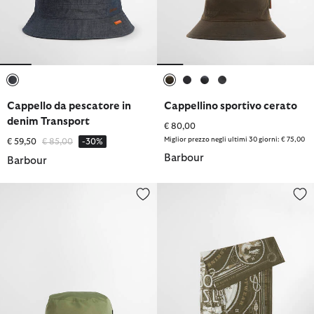
selezionato
selezionato
selezionato
selezionato
selezionato
Cappello da pescatore in
Cappellino sportivo cerato
denim Transport
€ 80,00
Miglior prezzo negli ultimi 30 giorni: € 75,00
Prezzo ridotto da
a
€ 59,50
€ 85,00
-30%
Barbour
Barbour
Cappello da pescatore reversibile Hutton
Bandana Heritage