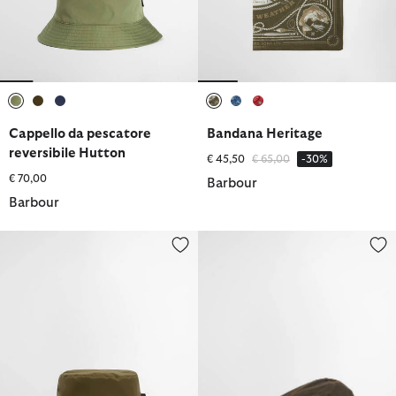
selezionato
selezionato
selezionato
selezionato
selezionato
selezionato
Cappello da pescatore
Bandana Heritage
reversibile Hutton
Prezzo ridotto da
a
€ 45,50
€ 65,00
-30%
€ 70,00
Barbour
Barbour
Cappello da pescatore reversibile Hutton
Basco cerato