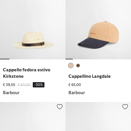
Cappello fedora estivo
selezionato
selezionato
Kirkstone
Cappellino Langdale
Prezzo ridotto da
a
€ 59,50
€ 85,00
-30%
€ 65,00
Barbour
Barbour
Cappello da pescatore Transport in tartan
Cappello estivo Trilby Ashill