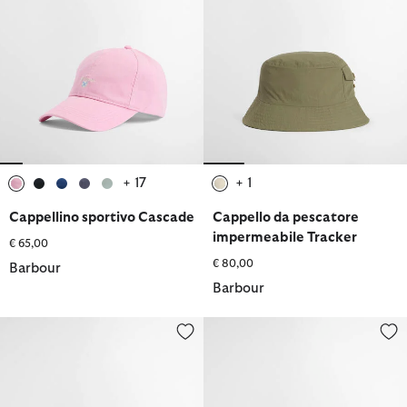
+ 17
+ 1
selezionato
selezionato
selezionato
selezionato
selezionato
selezionato
Cappellino sportivo Cascade
Cappello da pescatore
impermeabile Tracker
€ 65,00
€ 80,00
Barbour
Barbour
Cappello Rothbury
Craster Trilby