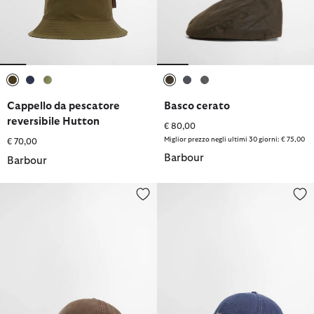
selezionato
selezionato
selezionato
selezionato
selezionato
selezionato
Cappello da pescatore
Basco cerato
reversibile Hutton
€ 80,00
Miglior prezzo negli ultimi 30 giorni: € 75,00
€ 70,00
Barbour
Barbour
Cappellino sportivo Cascade
Cappellino sportivo Cascade