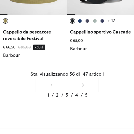
+ 17
selezionato
selezionato
selezionato
selezionato
selezionato
selezionato
Cappello da pescatore
Cappellino sportivo Cascade
reversibile Festival
€ 65,00
Prezzo ridotto da
a
€ 66,50
€ 95,00
-30%
Barbour
Barbour
Stai visualizzando 36 di 147 articoli
1
/
2
/
3
/
4
/
5