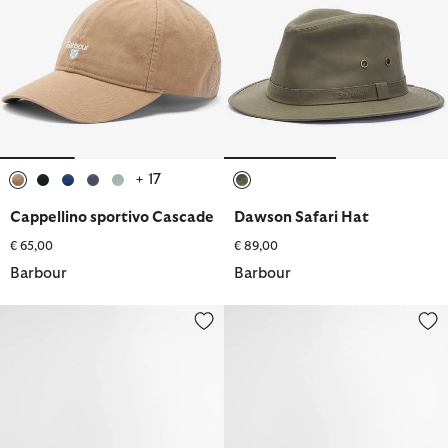
+ 17
selezionato
selezionato
selezionato
selezionato
selezionato
selezionato
Cappellino sportivo Cascade
Dawson Safari Hat
€ 65,00
€ 89,00
Barbour
Barbour
Cappellino sportivo Cascade
Cappello da pescatore Longhall