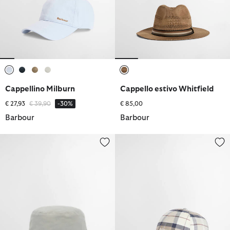
selezionato
selezionato
selezionato
selezionato
selezionato
Cappellino Milburn
Cappello estivo Whitfield
Prezzo ridotto da
a
€ 27,93
€ 39,90
-30%
€ 85,00
Barbour
Barbour
Cappello pescatore Cascade
Cappellino sportivo Tartan