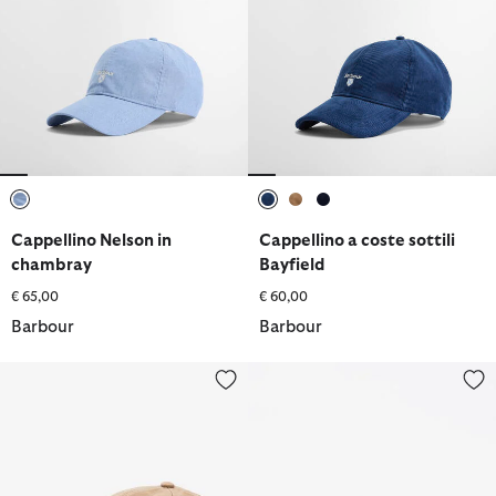
selezionato
selezionato
selezionato
selezionato
Cappellino Nelson in
Cappellino a coste sottili
chambray
Bayfield
€ 65,00
€ 60,00
Barbour
Barbour
Cappellino sportivo Cascade
Dawson Safari Hat