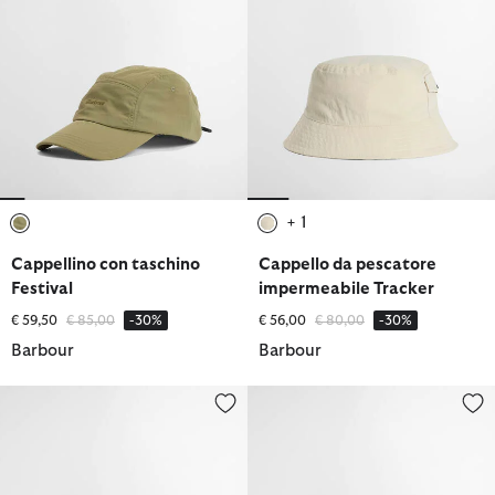
+ 1
selezionato
selezionato
Cappellino con taschino
Cappello da pescatore
Festival
impermeabile Tracker
Prezzo ridotto da
a
Prezzo ridotto da
a
€ 59,50
€ 85,00
-30%
€ 56,00
€ 80,00
-30%
Barbour
Barbour
Cappellino sportivo Cascade
Cappello da pescatore impermea