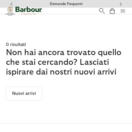
Clicca per visualizzare la nostra Dichiarazione di Accessibilità
Domande Frequenti
0 risultati
Non hai ancora trovato quello
che stai cercando? Lasciati
ispirare dai nostri nuovi arrivi
Nuovi arrivi