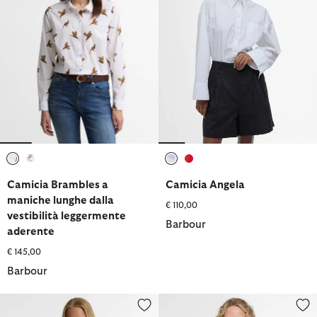
selezionato
selezionato
selezionato
selezionato
Camicia Brambles a
Camicia Angela
maniche lunghe dalla
€ 110,00
vestibilità leggermente
Barbour
aderente
€ 145,00
Barbour
Giacca cropped a quadretti Halina.
Camicia a maniche lunghe Aver