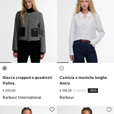
selezionato
selezionato
Giacca cropped a quadretti
Camicia a maniche lunghe
Halina.
Avery
Prezzo ridotto da
a
€ 245,00
€ 108,50
€ 155,00
-30%
Barbour International
Barbour
Overshirt Ashdon
Overshirt Aylesby