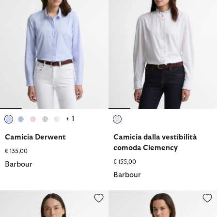
+ 1
selezionato
selezionato
selezionato
selezionato
selezionato
selezionato
Camicia Derwent
Camicia dalla vestibilità
comoda Clemency
€ 135,00
€ 155,00
Barbour
Barbour
Camicia a maniche lunghe Irene in tartan con vestibilità comod
Camicia Safari