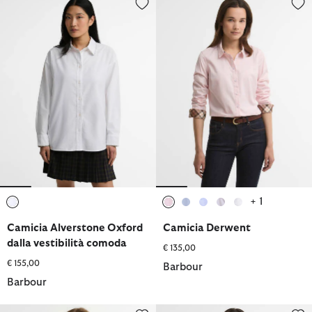
+ 1
selezionato
selezionato
selezionato
selezionato
selezionato
selezionato
Camicia Alverstone Oxford
Camicia Derwent
dalla vestibilità comoda
€ 135,00
€ 155,00
Barbour
Barbour
Camicia Fawne dalla vestibilità comoda con motivo a righe
Camicia Brambles a maniche lung