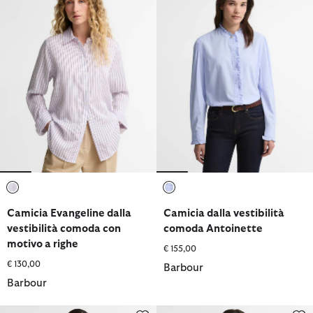
selezionato
selezionato
Camicia Evangeline dalla
Camicia dalla vestibilità
vestibilità comoda con
comoda Antoinette
motivo a righe
€ 155,00
€ 130,00
Barbour
Barbour
Camicia Ravenshill con taglio squadrato
Camicia Derwent