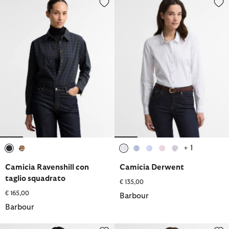
+ 1
selezionato
selezionato
selezionato
selezionato
selezionato
selezionato
selezionato
Camicia Ravenshill con
Camicia Derwent
taglio squadrato
€ 135,00
€ 165,00
Barbour
Barbour
Camicia Alverstone Oxford dalla vestibilità comoda
Camicia Derwent