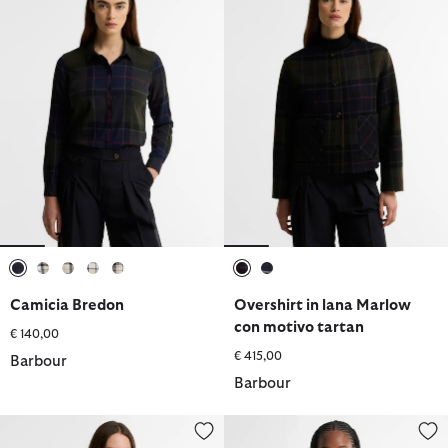
selezionato
selezionato
selezionato
selezionato
selezionato
selezionato
selezionato
Camicia Bredon
Overshirt in lana Marlow
con motivo tartan
€ 140,00
€ 415,00
Barbour
Barbour
Camicia con vestibilità rilassata Elishaw
Camicia Shae in tartan con vest