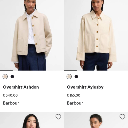
selezionato
selezionato
selezionato
selezionato
Overshirt Ashdon
Overshirt Aylesby
€ 340,00
€ 165,00
Barbour
Barbour
Overshirt Aylesby
Camicia con colletto arricciato 