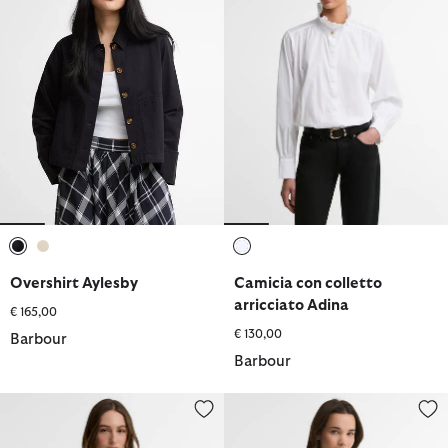
selezionato
selezionato
selezionato
Overshirt Aylesby
Camicia con colletto
arricciato Adina
€ 165,00
€ 130,00
Barbour
Barbour
Camicia in denim Harleigh
Camicia dalla vestibilità como