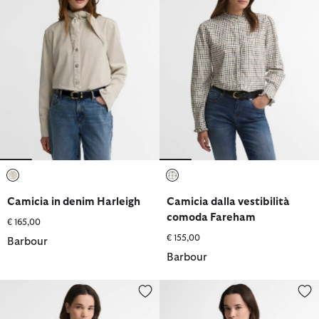
selezionato
selezionato
Camicia in denim Harleigh
Camicia dalla vestibilità
comoda Fareham
€ 165,00
€ 155,00
Barbour
Barbour
Camicia Derwent
Camicia dalla vestibilità como