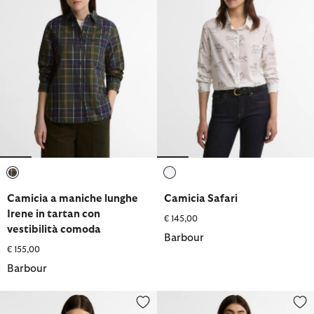
selezionato
selezionato
Camicia a maniche lunghe
Camicia Safari
Irene in tartan con
€ 145,00
vestibilità comoda
Barbour
€ 155,00
Barbour
Camicia Bredon
Overshirt in lana Marlow con m