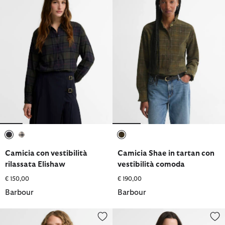
selezionato
selezionato
selezionato
Camicia con vestibilità
Camicia Shae in tartan con
rilassata Elishaw
vestibilità comoda
€ 150,00
€ 190,00
Barbour
Barbour
Camicia Evangeline dalla vestibilità comoda con motivo a righe
Camicia dalla vestibilità comod