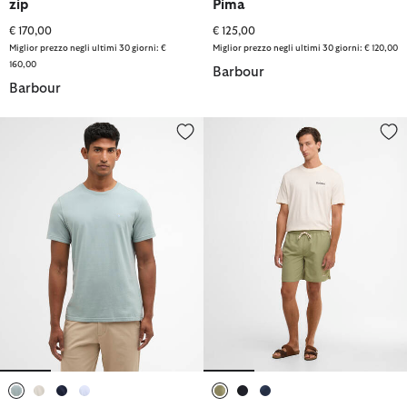
zip
Pima
€ 170,00
€ 125,00
Miglior prezzo negli ultimi 30 giorni: €
Miglior prezzo negli ultimi 30 giorni: € 120,00
160,00
Barbour
Barbour
T-Shirt sportiva Tartan
Costume da bagno Staple da 18