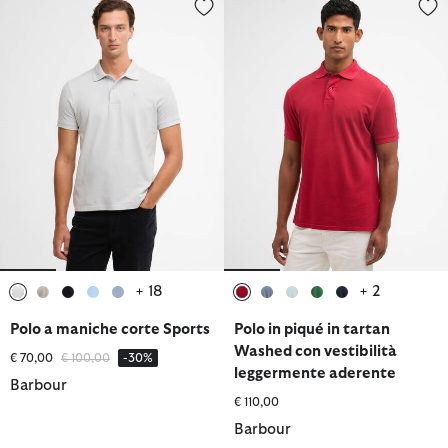
Polo a maniche corte Sports
Polo in piqué in tartan Washed 
+ 18
+ 2
selezionato
selezionato
selezionato
selezionato
selezionato
selezionato
selezionato
selezionato
selezionato
selezionato
Polo a maniche corte Sports
Polo in piqué in tartan
Washed con vestibilità
Prezzo ridotto da
a
€ 70,00
€ 100,00
-30%
leggermente aderente
Barbour
€ 110,00
Barbour