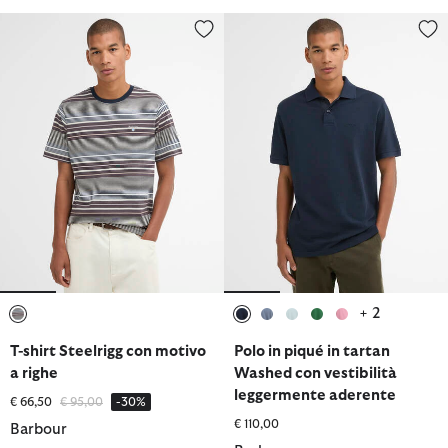
T-shirt Steelrigg con motivo a righe
Polo in piqué in tartan Washed 
+ 2
selezionato
selezionato
selezionato
selezionato
selezionato
selezionato
T-shirt Steelrigg con motivo
Polo in piqué in tartan
a righe
Washed con vestibilità
leggermente aderente
Prezzo ridotto da
a
€ 66,50
€ 95,00
-30%
€ 110,00
Barbour