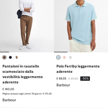
selezionato
selezionato
selezionato
selezionato
selezionato
selezionato
Pantaloni in rasatello
Polo Ferriby leggermente
scamosciato dalla
aderente
vestibilità leggermente
Prezzo ridotto da
a
€ 69,93
€ 99,90
-30%
aderente
Barbour
€ 180,00
Miglior prezzo negli ultimi 30 giorni: € 175,00
Barbour