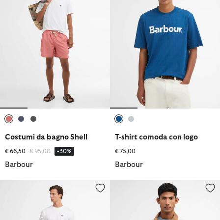
selezionato
selezionato
selezionato
selezionato
selezionato
Costumi da bagno Shell
T-shirt comoda con logo
Prezzo ridotto da
a
€ 66,50
€ 95,00
-30%
€ 75,00
Barbour
Barbour
Costume da bagno Edenwood
Giacca antipioggia Tracker