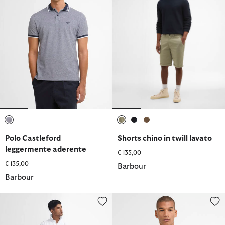
selezionato
selezionato
selezionato
selezionato
Polo Castleford
Shorts chino in twill lavato
leggermente aderente
€ 135,00
€ 135,00
Barbour
Barbour
Pantaloni in rasatello scamosciato dalla vestibilità leggermente
Polo Ferriby leggermente adere