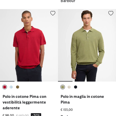
Barbour
Polo in cotone Pima con vestibilità leggermente aderente
Polo in maglia in cotone Pima
selezionato
selezionato
selezionato
selezionato
selezionato
selezionato
Polo in cotone Pima con
Polo in maglia in cotone
vestibilità leggermente
Pima
aderente
€ 155,00
Prezzo ridotto da
a
€ 98,00
€ 140,00
-30%