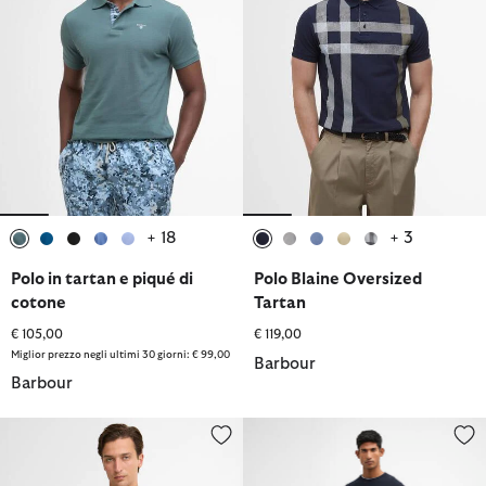
+ 18
+ 3
selezionato
selezionato
selezionato
selezionato
selezionato
selezionato
selezionato
selezionato
selezionato
selezionato
Polo in tartan e piqué di
Polo Blaine Oversized
cotone
Tartan
€ 105,00
€ 119,00
Miglior prezzo negli ultimi 30 giorni: € 99,00
Barbour
Barbour
Polo Castleford leggermente aderente
Shorts chino in twill lavato