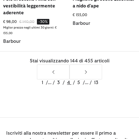
vestibilità leggermente
a nido d’ape
aderente
€ 155,00
Prezzo ridotto da
a
€ 98,00
€ 140,00
-30%
Barbour
Miglior prezzo negli ultimi 30 giorni: €
135,00
Barbour
Stai visualizzando 144 di 455 articoli
1
/
...
/
3
/
4
/
5
/
...
/
13
Iscriviti alla nostra newsletter per essere il primo a