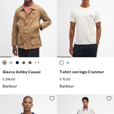
+ 1
selezionato
selezionato
selezionato
selezionato
selezionato
selezionato
selezionato
Giacca Ashby Casual
T-shirt con logo Cranmer
€ 299,00
€ 70,00
Barbour
Barbour
Maglione girocollo Fair Isle Topcliffe
Costumi da bagno Patch