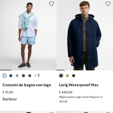
Costumi da bagno con logo
Lorig Waterproof Mac
+ 3
selezionato
selezionato
selezionato
selezionato
selezionato
selezionato
selezionato
selezionato
Costumi da bagno con logo
Lorig Waterproof Mac
€ 75,00
€ 440,00
Miglior prezzo negli ultimi 30 giorni: €
Barbour
435,00