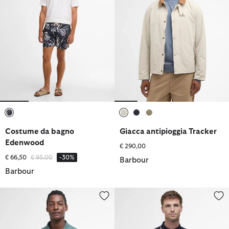
selezionato
selezionato
selezionato
selezionato
Costume da bagno
Giacca antipioggia Tracker
Edenwood
€ 290,00
Prezzo ridotto da
a
€ 66,50
€ 95,00
-30%
Barbour
Barbour
Polo in tartan e piqué di cotone
Polo Blaine Oversized Tartan