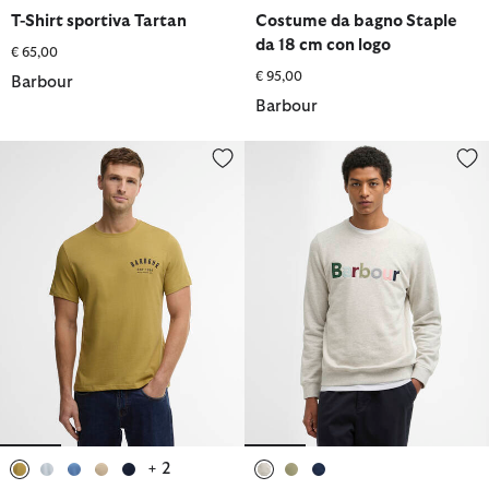
selezionato
selezionato
selezionato
selezionato
selezionato
selezionato
selezionato
T-Shirt sportiva Tartan
Costume da bagno Staple
da 18 cm con logo
€ 65,00
€ 95,00
Barbour
Barbour
T-shirt Preppy
Felpa in piqué con logo
+ 2