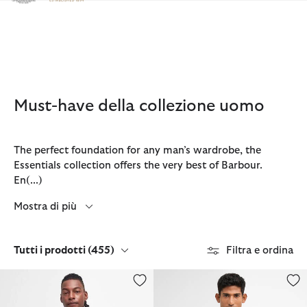
Clicca per visualizzare la nostra Dichiarazione di Accessibilità
Must-have della collezione uomo
The perfect foundation for any man’s wardrobe, the
Essentials collection offers the very best of Barbour.
En
(...)
Mostra di più
Tutti i prodotti
(455)
Filtra e ordina
Giacca Ashby Casual
T-shirt con logo Cranmer