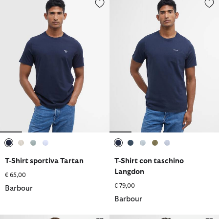
T-Shirt sportiva Tartan
T-Shirt con taschino Langdon
selezionato
selezionato
selezionato
selezionato
selezionato
selezionato
selezionato
selezionato
selezionato
T-Shirt sportiva Tartan
T-Shirt con taschino
Langdon
€ 65,00
€ 79,00
Barbour
Barbour