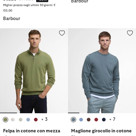
Barbour
Miglior prezzo negli ultimi 30 giorni: €
135,00
Barbour
Felpa in cotone con mezza zip
Maglione girocollo in cotone Pi
+ 3
+ 7
selezionato
selezionato
selezionato
selezionato
selezionato
selezionato
selezionato
selezionato
selezionato
selezionato
Felpa in cotone con mezza
Maglione girocollo in cotone