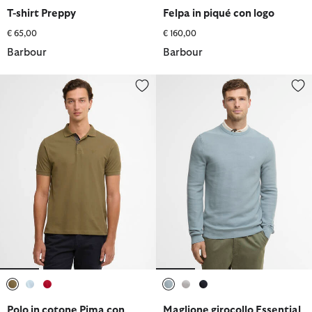
selezionato
selezionato
selezionato
selezionato
selezionato
selezionato
selezionato
selezionato
T-shirt Preppy
Felpa in piqué con logo
€ 65,00
€ 160,00
Barbour
Barbour
Polo in cotone Pima con vestibilità leggermente aderente
Maglione girocollo Essential a n
selezionato
selezionato
selezionato
selezionato
selezionato
selezionato
Polo in cotone Pima con
Maglione girocollo Essential