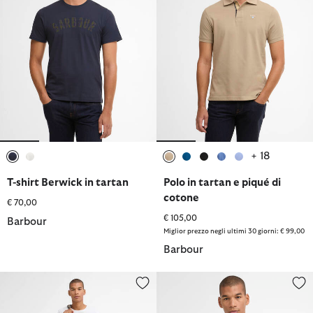
+ 18
selezionato
selezionato
selezionato
selezionato
selezionato
selezionato
selezionato
T-shirt Berwick in tartan
Polo in tartan e piqué di
cotone
€ 70,00
€ 105,00
Barbour
Miglior prezzo negli ultimi 30 giorni: € 99,00
Barbour
Costumi da bagno Shell
T-shirt comoda con logo