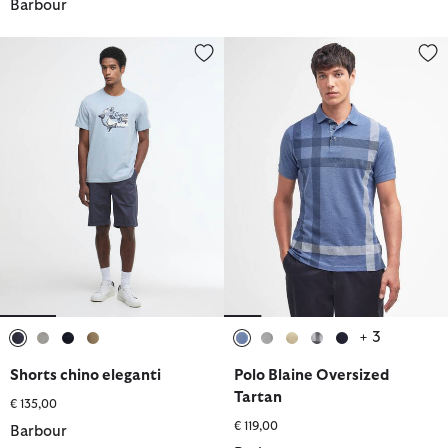
Barbour
Shorts chino eleganti
Polo Blaine Oversized Tartan
+ 3
selezionato
selezionato
selezionato
selezionato
selezionato
selezionato
selezionato
selezionato
selezionato
Shorts chino eleganti
Polo Blaine Oversized
Tartan
€ 135,00
€ 119,00
Barbour