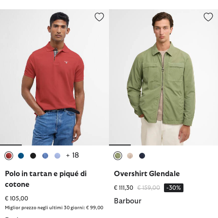
Polo in tartan e piqué di cotone
Overshirt Glendale
+ 18
selezionato
selezionato
selezionato
selezionato
selezionato
selezionato
selezionato
selezionato
Polo in tartan e piqué di
Overshirt Glendale
cotone
Prezzo ridotto da
a
€ 111,30
€ 159,00
-30%
€ 105,00
Barbour
Miglior prezzo negli ultimi 30 giorni: € 99,00