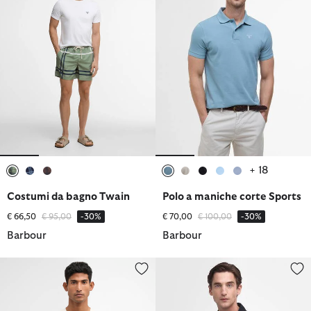
+ 18
selezionato
selezionato
selezionato
selezionato
selezionato
selezionato
selezionato
selezionato
Costumi da bagno Twain
Polo a maniche corte Sports
Prezzo ridotto da
a
Prezzo ridotto da
a
€ 66,50
€ 95,00
-30%
€ 70,00
€ 100,00
-30%
Barbour
Barbour
T-shirt con stampa Packling dalla vestibilità comoda
Overshirt Washed Cotton