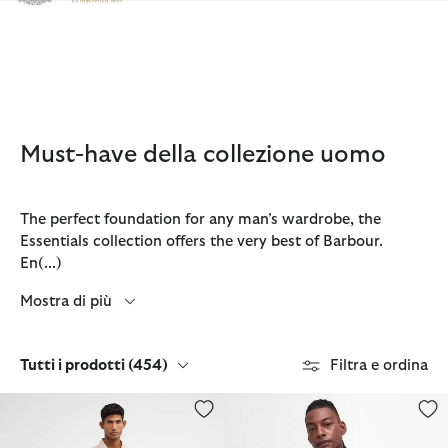
Clicca per visualizzare la nostra Dichiarazione di Accessibilità
Must-have della collezione uomo
The perfect foundation for any man’s wardrobe, the
Essentials collection offers the very best of Barbour.
En
(...)
Mostra di più
Tutti i prodotti
(454)
Filtra e ordina
Shorts cargo in ripstop
Polo Blaine Oversized Tartan