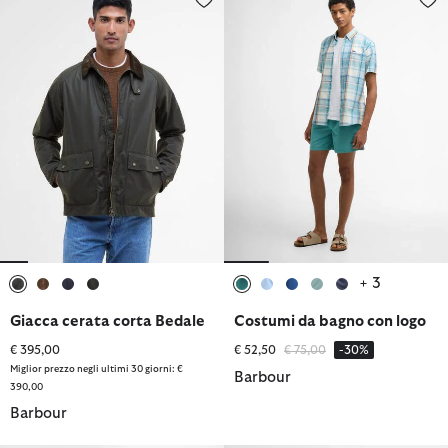
+ 3
selezionato
selezionato
selezionato
selezionato
selezionato
selezionato
selezionato
selezionato
selezionato
Giacca cerata corta Bedale
Costumi da bagno con logo
Prezzo ridotto da
a
€ 395,00
€ 52,50
€ 75,00
-30%
Miglior prezzo negli ultimi 30 giorni: €
Barbour
390,00
Barbour