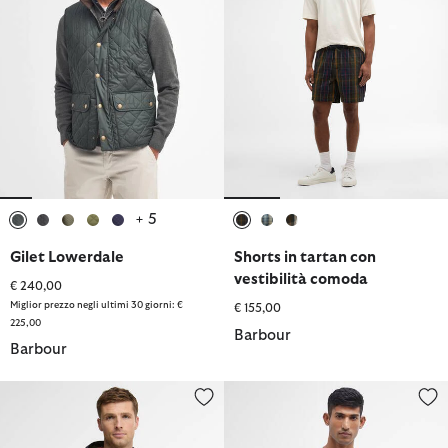
+ 5
selezionato
selezionato
selezionato
selezionato
selezionato
selezionato
selezionato
selezionato
Gilet Lowerdale
Shorts in tartan con
vestibilità comoda
€ 240,00
Miglior prezzo negli ultimi 30 giorni: €
€ 155,00
225,00
Barbour
Barbour
Giacca impermeabile reversibile Kemble
T-Shirt con taschino Langdon