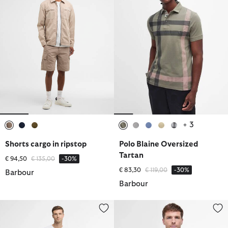
+ 3
selezionato
selezionato
selezionato
selezionato
selezionato
selezionato
selezionato
selezionato
Shorts cargo in ripstop
Polo Blaine Oversized
Tartan
Prezzo ridotto da
a
€ 94,50
€ 135,00
-30%
Prezzo ridotto da
a
€ 83,30
€ 119,00
-30%
Barbour
Barbour
Costumi da bagno Twain
Polo a maniche corte Sports