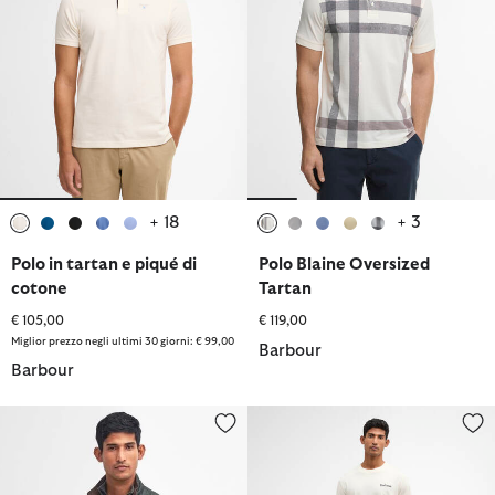
+ 18
+ 3
selezionato
selezionato
selezionato
selezionato
selezionato
selezionato
selezionato
selezionato
selezionato
selezionato
Polo in tartan e piqué di
Polo Blaine Oversized
cotone
Tartan
€ 105,00
€ 119,00
Miglior prezzo negli ultimi 30 giorni: € 99,00
Barbour
Barbour
Gilet Lowerdale
Shorts in tartan con vestibilità