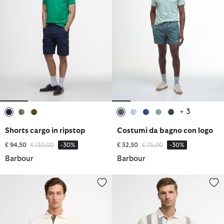
+ 3
selezionato
selezionato
selezionato
selezionato
selezionato
selezionato
selezionato
selezionato
Shorts cargo in ripstop
Costumi da bagno con logo
Prezzo ridotto da
a
Prezzo ridotto da
a
€ 94,50
€ 135,00
-30%
€ 52,50
€ 75,00
-30%
Barbour
Barbour
Polo in tartan e piqué di cotone
Polo Blaine Oversized Tartan