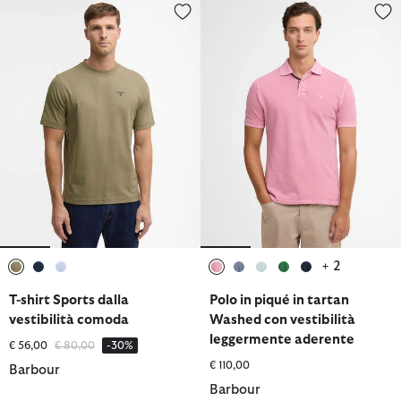
T-shirt Sports dalla vestibilità comoda
Polo in piqué in tartan Washed 
+ 2
selezionato
selezionato
selezionato
selezionato
selezionato
selezionato
selezionato
selezionato
T-shirt Sports dalla
Polo in piqué in tartan
vestibilità comoda
Washed con vestibilità
leggermente aderente
Prezzo ridotto da
a
€ 56,00
€ 80,00
-30%
€ 110,00
Barbour
Barbour