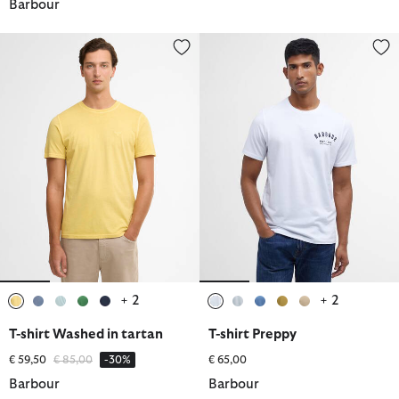
Barbour
T-shirt Washed in tartan
T-shirt Preppy
+ 2
+ 2
selezionato
selezionato
selezionato
selezionato
selezionato
selezionato
selezionato
selezionato
selezionato
selezionato
T-shirt Washed in tartan
T-shirt Preppy
Prezzo ridotto da
a
€ 59,50
€ 85,00
-30%
€ 65,00
Barbour
Barbour