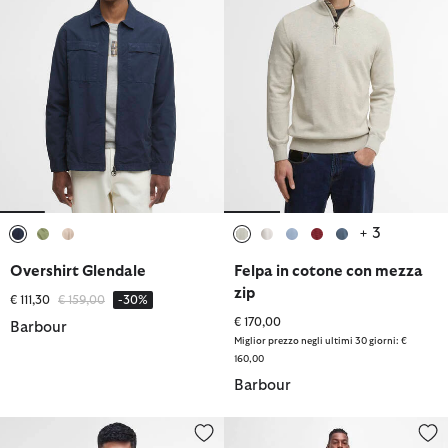
+ 3
selezionato
selezionato
selezionato
selezionato
selezionato
selezionato
selezionato
selezionato
Overshirt Glendale
Felpa in cotone con mezza
zip
Prezzo ridotto da
a
€ 111,30
€ 159,00
-30%
€ 170,00
Barbour
Miglior prezzo negli ultimi 30 giorni: €
160,00
Barbour
Giacca cerata corta Bedale
Costumi da bagno Shell