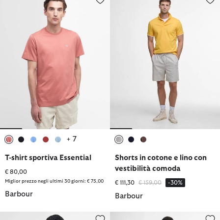
+ 7
selezionato
selezionato
selezionato
selezionato
selezionato
selezionato
selezionato
selezionato
T-shirt sportiva Essential
Shorts in cotone e lino con
vestibilità comoda
€ 80,00
Miglior prezzo negli ultimi 30 giorni: € 75,00
Prezzo ridotto da
a
€ 111,30
€ 159,00
-30%
Barbour
Barbour
Giacca cerata corta Bedale
Costumi da bagno con logo