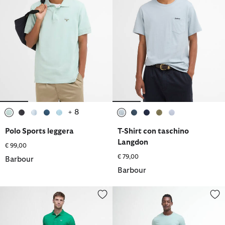
+ 8
selezionato
selezionato
selezionato
selezionato
selezionato
selezionato
selezionato
selezionato
selezionato
selezionato
Polo Sports leggera
T-Shirt con taschino
Langdon
€ 99,00
€ 79,00
Barbour
Barbour
Shorts cargo in ripstop
Costumi da bagno con logo