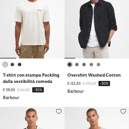
selezionato
selezionato
selezionato
selezionato
selezionato
selezionato
selezionato
selezionato
T-shirt con stampa Packling
Overshirt Washed Cotton
dalla vestibilità comoda
Prezzo ridotto da
a
€ 122,50
€ 175,00
-30%
Prezzo ridotto da
a
€ 59,50
€ 85,00
-30%
Barbour
Barbour
Polo Sports leggera
T-Shirt con taschino Langdon