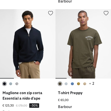
Barbour
Maglione con zip corta Essential a nido d’ape
T-shirt Preppy
+ 2
selezionato
selezionato
selezionato
selezionato
selezionato
selezionato
selezionato
selezionato
Maglione con zip corta
T-shirt Preppy
Essential a nido d’ape
€ 65,00
Prezzo ridotto da
a
€ 125,30
€ 179,00
-30%
Barbour