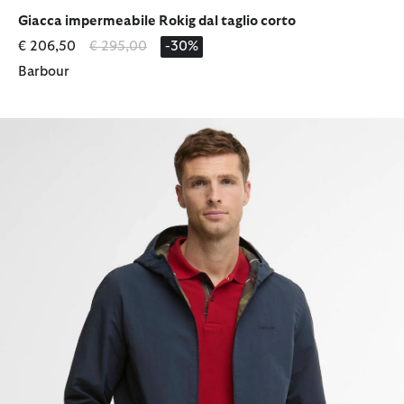
selezionato
selezionato
Giacca impermeabile Rokig dal taglio corto
Prezzo ridotto da
a
€ 206,50
€ 295,00
-30%
Barbour
Giacca impermeabile reversibile Kemble