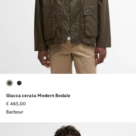
selezionato
selezionato
Giacca cerata Modern Bedale
€ 465,00
Barbour
Giacca impermeabile City Chelsea