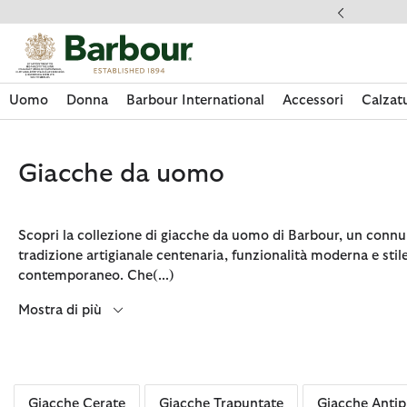
Clicca per visualizzare la nostra Dichiarazione di Accessibilità
ande Frequenti
Uomo
Donna
Barbour International
Accessori
Calzat
Giacche da uomo
Scopri la collezione di giacche da uomo di Barbour, un connu
tradizione artigianale centenaria, funzionalità moderna e stil
contemporaneo. Che
(...)
Mostra di più
Acquista La Collezione
Acquista La Collezione
Acquista La Collezione
Acquista La Collezione
Discover Footwear
Acquista La Collezione
Sale | Shop Sale Today
Acquista Paul Smith Loves Barbour
Giacche Cerate
Giacche Trapuntate
Giacche Antip