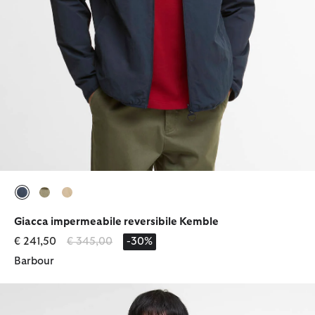
selezionato
selezionato
selezionato
Giacca impermeabile reversibile Kemble
Prezzo ridotto da
a
€ 241,50
€ 345,00
-30%
Barbour
Giacca cerata OS Bedale