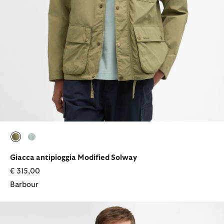
selezionato
selezionato
Giacca antipioggia Modified Solway
€ 315,00
Barbour
Giacca Ashby Casual