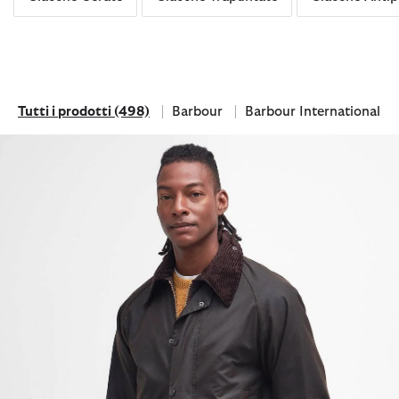
Tutti i prodotti
(498)
Barbour
Barbour International
Tutti i prodotti
Filtra per Brand: Barbour
Filtra per Brand: Barbour 
Giacca classica cerata Beaufort