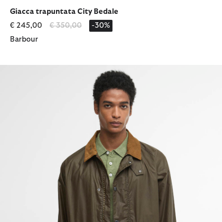
selezionato
selezionato
Giacca trapuntata City Bedale
Prezzo ridotto da
a
€ 245,00
€ 350,00
-30%
Barbour
Giacca cerata Modern Bedale