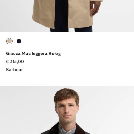
selezionato
selezionato
Giacca Mac leggera Rokig
€ 315,00
Barbour
Giacca cerata Border