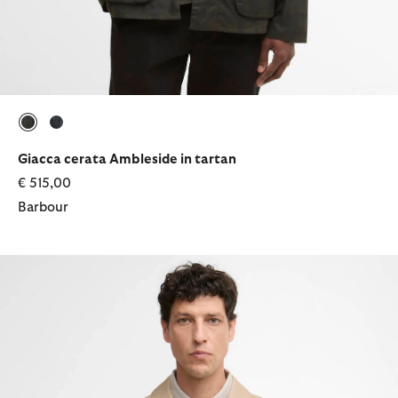
selezionato
selezionato
Giacca cerata Ambleside in tartan
€ 515,00
Barbour
Giacca impermeabile Rokig dal taglio corto