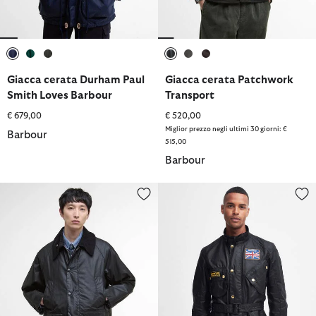
selezionato
selezionato
selezionato
selezionato
selezionato
selezionato
Giacca cerata Durham Paul
Giacca cerata Patchwork
Smith Loves Barbour
Transport
€ 679,00
€ 520,00
Miglior prezzo negli ultimi 30 giorni: €
Barbour
515,00
Barbour
Giacca cerata OS Bedale
Giacca cerata Union Jack