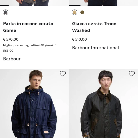
selezionato
selezionato
selezionato
Parka in cotone cerato
Giacca cerata Troon
Game
Washed
€ 570,00
€ 510,00
Miglior prezzo negli ultimi 30 giorni: €
Barbour International
565,00
Barbour
Giacca cerata Durham Paul Smith Loves Barbour
Giacca cerata Patchwork Transp