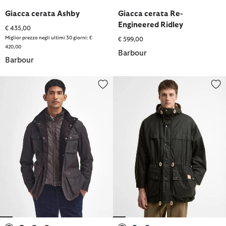
selezionato
selezionato
selezionato
selezionato
selezionato
selezionato
Giacca cerata Ashby
Giacca cerata Re-
Engineered Ridley
€ 435,00
Miglior prezzo negli ultimi 30 giorni: €
€ 599,00
420,00
Barbour
Barbour
Giacca in cotone cerato Ogston
Giacca cerata Durham Paul Smi