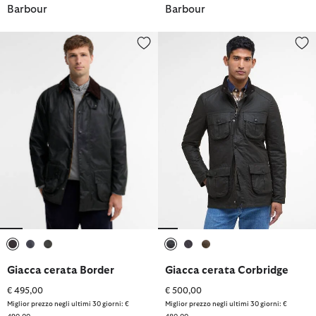
Barbour
Barbour
Giacca cerata Border
Giacca cerata Corbridge
selezionato
selezionato
selezionato
selezionato
selezionato
selezionato
Giacca cerata Border
Giacca cerata Corbridge
€ 495,00
€ 500,00
Miglior prezzo negli ultimi 30 giorni: €
Miglior prezzo negli ultimi 30 giorni: €