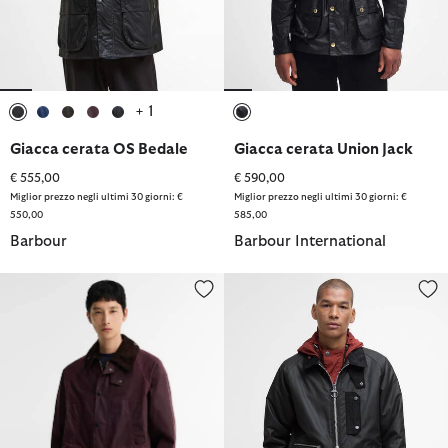
+ 1
selezionato
selezionato
selezionato
selezionato
selezionato
selezionato
Giacca cerata OS Bedale
Giacca cerata Union Jack
€ 555,00
€ 590,00
Miglior prezzo negli ultimi 30 giorni: €
Miglior prezzo negli ultimi 30 giorni: €
550,00
585,00
Barbour
Barbour International
Giacca cerata OS Bedale
Giacca cerata Tract