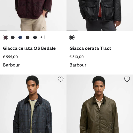
+ 1
selezionato
selezionato
selezionato
selezionato
selezionato
selezionato
Giacca cerata OS Bedale
Giacca cerata Tract
€ 555,00
€ 510,00
Barbour
Barbour
Giacca cerata Ambleside in tartan
Giacca cerata Tyneside