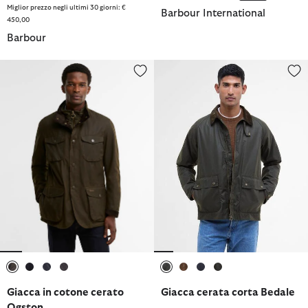
Miglior prezzo negli ultimi 30 giorni: €
Barbour International
450,00
Barbour
Giacca in cotone cerato Ogston
Giacca cerata corta Bedale
selezionato
selezionato
selezionato
selezionato
selezionato
selezionato
selezionato
selezionato
Giacca in cotone cerato
Giacca cerata corta Bedale
Ogston