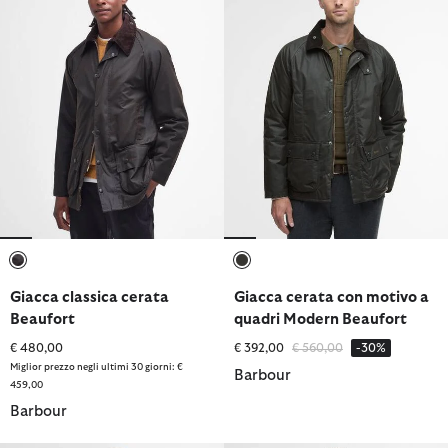
selezionato
selezionato
Giacca classica cerata
Giacca cerata con motivo a
Beaufort
quadri Modern Beaufort
Prezzo ridotto da
a
€ 480,00
€ 392,00
€ 560,00
-30%
Miglior prezzo negli ultimi 30 giorni: €
Barbour
459,00
Barbour