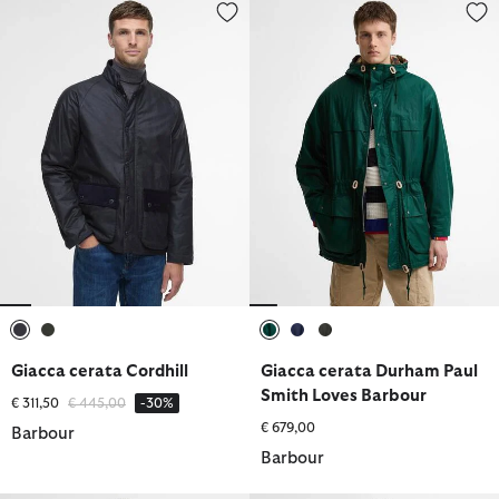
Giacca cerata Cordhill
Giacca cerata Durham Paul Smi
selezionato
selezionato
selezionato
selezionato
selezionato
Giacca cerata Cordhill
Giacca cerata Durham Paul
Smith Loves Barbour
Prezzo ridotto da
a
€ 311,50
€ 445,00
-30%
€ 679,00
Barbour
Barbour