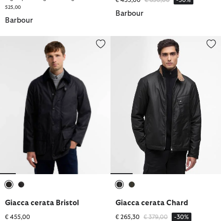
525,00
Barbour
Barbour
Giacca cerata Bristol
Giacca cerata Chard
selezionato
selezionato
selezionato
selezionato
Giacca cerata Bristol
Giacca cerata Chard
Prezzo ridotto da
a
€ 455,00
€ 265,30
€ 379,00
-30%