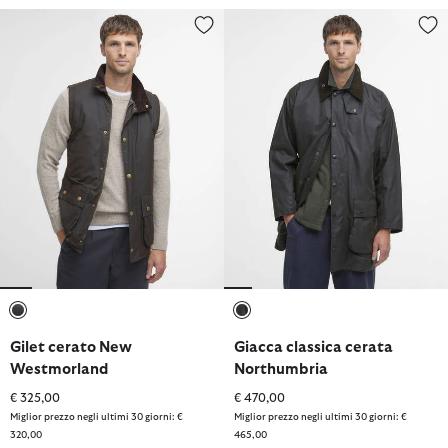
Gilet cerato New Westmorland
Giacca classica cerata Northum
selezionato
selezionato
Gilet cerato New
Giacca classica cerata
Westmorland
Northumbria
€ 325,00
€ 470,00
Miglior prezzo negli ultimi 30 giorni: €
Miglior prezzo negli ultimi 30 giorni: €
320,00
465,00