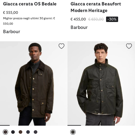
Giacca cerata OS Bedale
Giacca cerata Beaufort
Modern Heritage
€ 555,00
Miglior prezzo negli ultimi 30 giorni: €
Prezzo ridotto da
a
€ 455,00
€ 650,00
-30%
550,00
Barbour
Barbour
Giacca cerata Ashby
Giacca cerata Re-Engineered Ri