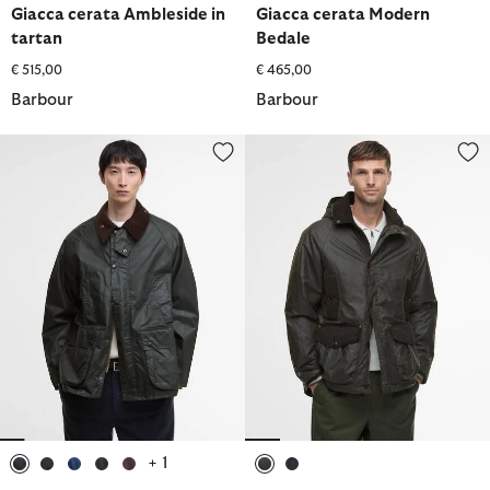
Giacca cerata Ambleside in
Giacca cerata Modern
tartan
Bedale
€ 515,00
€ 465,00
Barbour
Barbour
Giacca cerata OS Bedale
Giacca cerata Beaufort Modern 
+ 1
selezionato
selezionato
selezionato
selezionato
selezionato
selezionato
selezionato