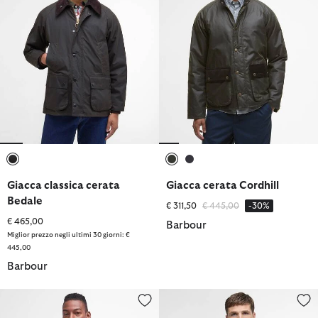
selezionato
selezionato
selezionato
Giacca classica cerata
Giacca cerata Cordhill
Bedale
Prezzo ridotto da
a
€ 311,50
€ 445,00
-30%
€ 465,00
Barbour
Miglior prezzo negli ultimi 30 giorni: €
445,00
Barbour
Giacca classica cerata Beaufort
Giacca cerata con motivo a qua