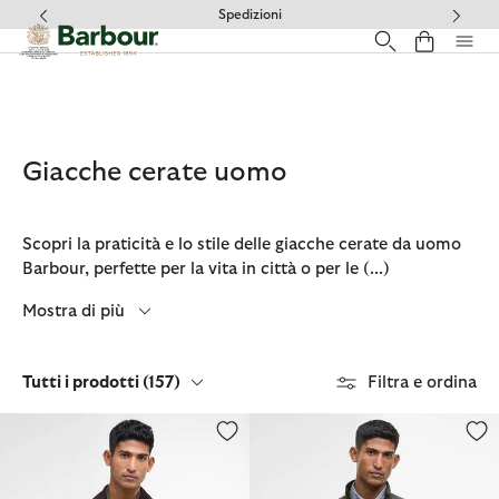
Clicca per visualizzare la nostra Dichiarazione di Accessibilità
Domande Frequenti
Giacche cerate uomo
Scopri la praticità e lo stile delle giacche cerate da uomo
Barbour, perfette per la vita in città o per le
(...)
Mostra di più
Tutti i prodotti
(157)
Filtra e ordina
Giacca classica cerata Bedale
Giacca cerata Cordhill