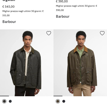
€ 395,00
Miglior prezzo negli ultimi 30 giorni: €
€ 545,00
390,00
Miglior prezzo negli ultimi 30 giorni: €
515,00
Barbour
Barbour
Giacca cerata Ambleside in tartan
Giacca cerata Modern Bedale
selezionato
selezionato
selezionato
selezionato