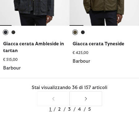
selezionato
selezionato
selezionato
selezionato
Giacca cerata Ambleside in
Giacca cerata Tyneside
tartan
€ 425,00
€ 515,00
Barbour
Barbour
Stai visualizzando 36 di 157 articoli
1
/
2
/
3
/
4
/
5