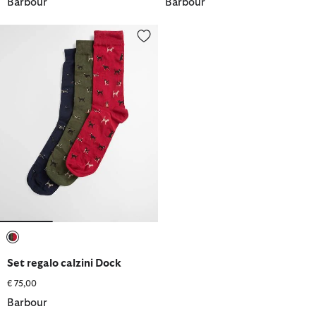
Barbour
Barbour
Set regalo calzini Dock
selezionato
Set regalo calzini Dock
€ 75,00
Barbour