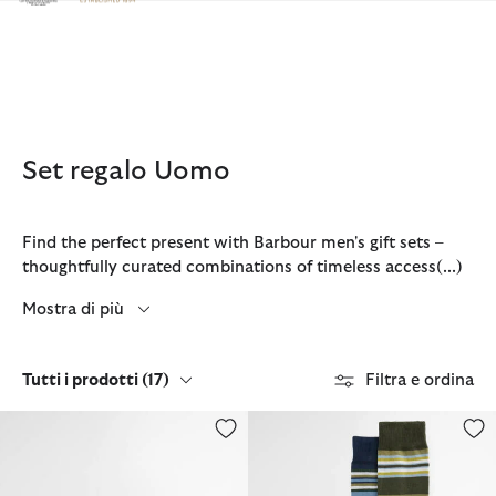
Clicca per visualizzare la nostra Dichiarazione di Accessibilità
Set regalo Uomo
Find the perfect present with Barbour men's gift sets –
thoughtfully curated combinations of timeless access
(...)
Mostra di più
Tutti i prodotti
(17)
Filtra e ordina
Set regalo con portafoglio trifold e portacarte in pelle Cresswell
Calzini Summer Stripe confezio