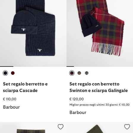
selezionato
selezionato
selezionato
selezionato
selezionato
Set regalo berretto e
Set regalo con berretto
sciarpa Cascade
Swinton e sciarpa Galingale
€ 110,00
€ 120,00
Miglior prezzo negli ultimi 30 giorni: € 115,00
Barbour
Barbour
Set regalo sciarpa e guanti Tartan
Set regalo di berretto e sciarpa 