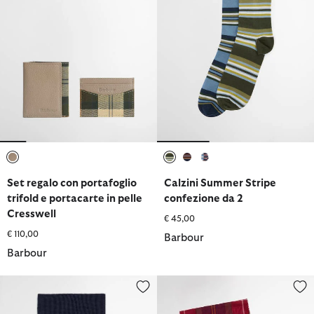
selezionato
selezionato
selezionato
selezionato
Set regalo con portafoglio
Calzini Summer Stripe
trifold e portacarte in pelle
confezione da 2
Cresswell
€ 45,00
€ 110,00
Barbour
Barbour
Set regalo berretto e sciarpa Cascade
Set regalo con berretto Swinton