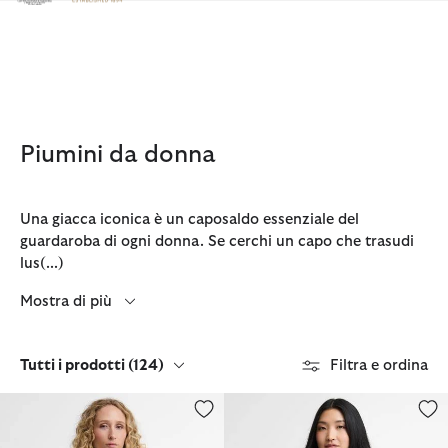
Clicca per visualizzare la nostra Dichiarazione di Accessibilità
Piumini da donna
Una giacca iconica è un caposaldo essenziale del
guardaroba di ogni donna. Se cerchi un capo che trasudi
lus
(...)
Mostra di più
Tutti i prodotti
(124)
Filtra e ordina
Giacca trapuntata Aylesby
Giacca trapuntata Aylesby