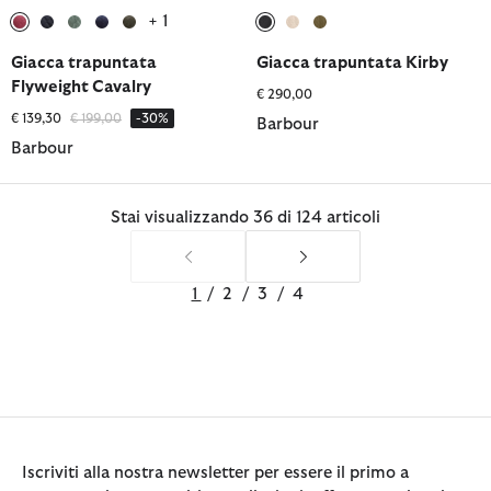
+ 1
selezionato
selezionato
selezionato
selezionato
selezionato
selezionato
selezionato
selezionato
Giacca trapuntata
Giacca trapuntata Kirby
Flyweight Cavalry
€ 290,00
Prezzo ridotto da
a
€ 139,30
€ 199,00
-30%
Barbour
Barbour
Stai visualizzando 36 di 124 articoli
1
/
2
/
3
/
4
Iscriviti alla nostra newsletter per essere il primo a