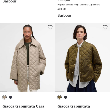
Barbour
Miglior prezzo negli ultimi 30 giorni: €
300,00
Barbour
Giacca trapuntata Cara
Giacca trapuntata Wetherby
selezionato
selezionato
selezionato
selezionato
Giacca trapuntata Cara
Giacca trapuntata