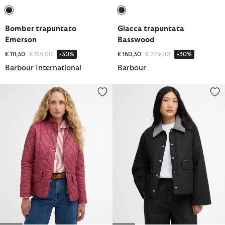
selezionato
selezionato
Bomber trapuntato
Giacca trapuntata
Emerson
Basswood
Prezzo ridotto da
a
Prezzo ridotto da
a
€ 111,30
€ 159,00
-30%
€ 160,30
€ 229,00
-30%
Barbour International
Barbour
Giacca trapuntata Flyweight Cavalry
Giacca trapuntata Kirby