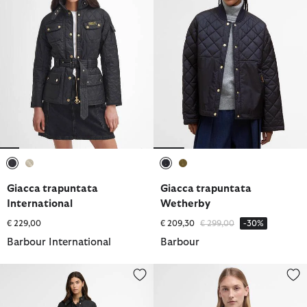
selezionato
selezionato
selezionato
selezionato
Giacca trapuntata
Giacca trapuntata
International
Wetherby
Prezzo ridotto da
a
€ 229,00
€ 209,30
€ 299,00
-30%
Barbour International
Barbour
Giacca trapuntata Halsey
Giacca trapuntata Summer Lidd