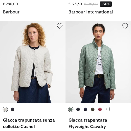
Prezzo ridotto da
a
€ 290,00
€ 125,30
€ 179,00
-30%
Barbour
Barbour International
Giacca trapuntata senza colletto Cashel
Giacca trapuntata Flyweight Ca
+ 1
selezionato
selezionato
selezionato
selezionato
selezionato
selezionato
selezionato
Giacca trapuntata senza
Giacca trapuntata
colletto Cashel
Flyweight Cavalry