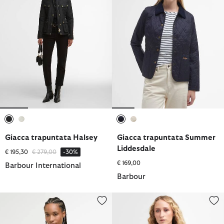
selezionato
selezionato
selezionato
selezionato
Giacca trapuntata Halsey
Giacca trapuntata Summer
Liddesdale
Prezzo ridotto da
a
€ 195,30
€ 279,00
-30%
€ 169,00
Barbour International
Barbour
Giacca trapuntata Laoise
Giacca trapuntata Annandale