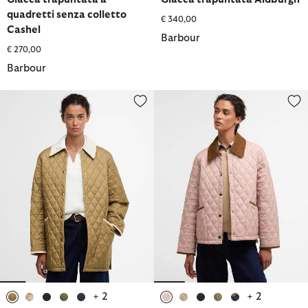
quadretti senza colletto
€ 340,00
Cashel
Barbour
€ 270,00
Barbour
Giacca trapuntata Modern Liddesdale Icons
Giacca trapuntata Liddesdale C
+ 2
+ 2