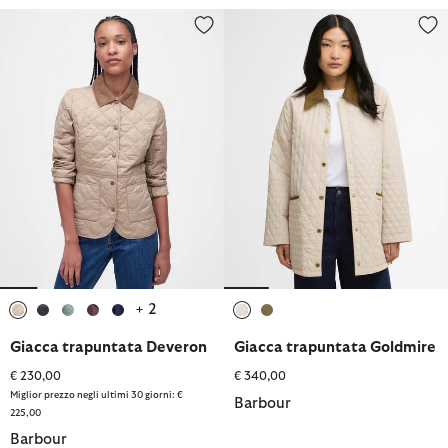
Giacca trapuntata Deveron
Giacca trapuntata Goldmire
+ 2
selezionato
selezionato
selezionato
selezionato
selezionato
selezionato
selezionato
Giacca trapuntata Deveron
Giacca trapuntata Goldmire
€ 230,00
€ 340,00
Miglior prezzo negli ultimi 30 giorni: €
Barbour
225,00
Barbour