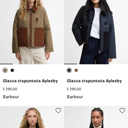
selezionato
selezionato
selezionato
selezionato
Giacca trapuntata Aylesby
Giacca trapuntata Aylesby
€ 295,00
€ 295,00
Barbour
Barbour
Giacca trapuntata Danby
Giacca trapuntata Deveron