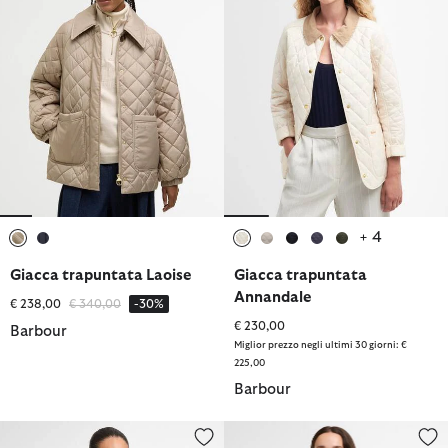
+ 4
selezionato
selezionato
selezionato
selezionato
selezionato
selezionato
selezionato
Giacca trapuntata Laoise
Giacca trapuntata
Annandale
Prezzo ridotto da
a
€ 238,00
€ 340,00
-30%
€ 230,00
Barbour
Miglior prezzo negli ultimi 30 giorni: €
225,00
Barbour
Giacca trapuntata Kirby
Giacca trapuntata Modern Lidde