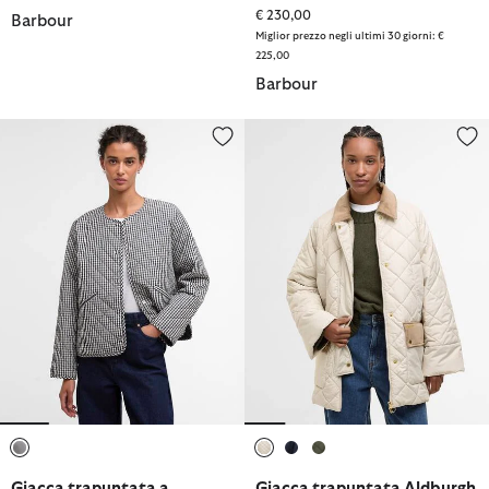
€ 230,00
Barbour
Miglior prezzo negli ultimi 30 giorni: €
225,00
Barbour
Giacca trapuntata a quadretti senza colletto Cashel
Giacca trapuntata Aldburgh
selezionato
selezionato
selezionato
selezionato
Giacca trapuntata a
Giacca trapuntata Aldburgh