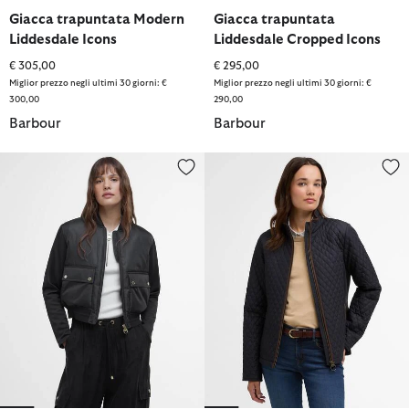
selezionato
selezionato
selezionato
selezionato
selezionato
selezionato
selezionato
selezionato
selezionato
selezionato
Giacca trapuntata Modern
Giacca trapuntata
Liddesdale Icons
Liddesdale Cropped Icons
€ 305,00
€ 295,00
Miglior prezzo negli ultimi 30 giorni: €
Miglior prezzo negli ultimi 30 giorni: €
300,00
290,00
Barbour
Barbour
Bomber trapuntato Emerson
Giacca trapuntata Basswood