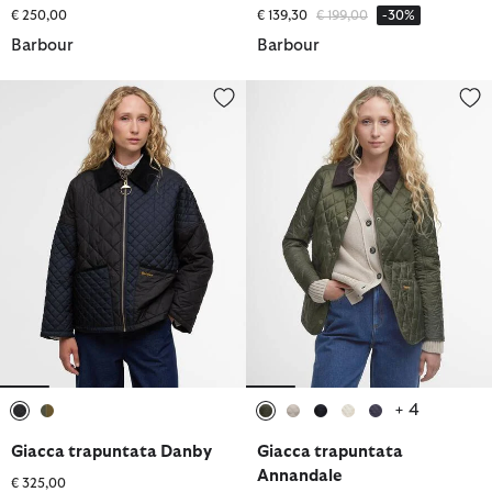
Prezzo ridotto da
a
€ 250,00
€ 139,30
€ 199,00
-30%
Barbour
Barbour
Giacca trapuntata Danby
Giacca trapuntata Annandale
+ 4
selezionato
selezionato
selezionato
selezionato
selezionato
selezionato
selezionato
Giacca trapuntata Danby
Giacca trapuntata
Annandale
€ 325,00