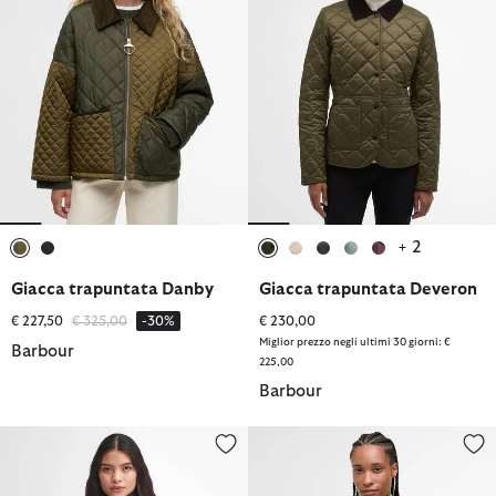
+ 2
selezionato
selezionato
selezionato
selezionato
selezionato
selezionato
selezionato
Giacca trapuntata Danby
Giacca trapuntata Deveron
Prezzo ridotto da
a
€ 227,50
€ 325,00
-30%
€ 230,00
Miglior prezzo negli ultimi 30 giorni: €
Barbour
225,00
Barbour
Giacca trapuntata International
Giacca trapuntata Wetherby