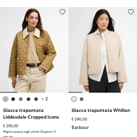
Giacca trapuntata Liddesdale Cropped Icons
Giacca trapuntata Whillan
+ 2
selezionato
selezionato
selezionato
selezionato
selezionato
selezionato
selezionato
Giacca trapuntata
Giacca trapuntata Whillan
Liddesdale Cropped Icons
€ 290,00
€ 295,00
Barbour
Miglior prezzo negli ultimi 30 giorni: €