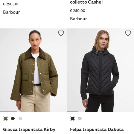
colletto Cashel
€ 290,00
€ 250,00
Barbour
Barbour
Giacca trapuntata Kirby
Felpa trapuntata Dakota
selezionato
selezionato
selezionato
selezionato
selezionato
Giacca trapuntata Kirby
Felpa trapuntata Dakota