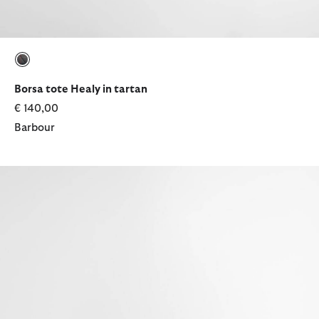
selezionato
Borsa tote Healy in tartan
€ 140,00
Barbour
Mini borsa a tracolla Whitley in tartan