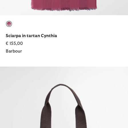
selezionato
Sciarpa in tartan Cynthia
€ 155,00
Barbour
Borsa tote Turnberry in tartan