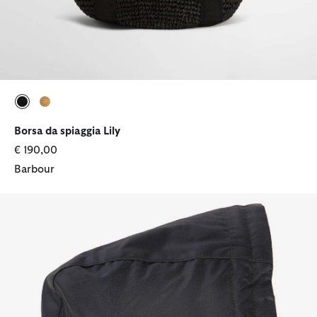
selezionato
selezionato
Borsa da spiaggia Lily
€ 190,00
Barbour
Cappuccio in cotone cerato