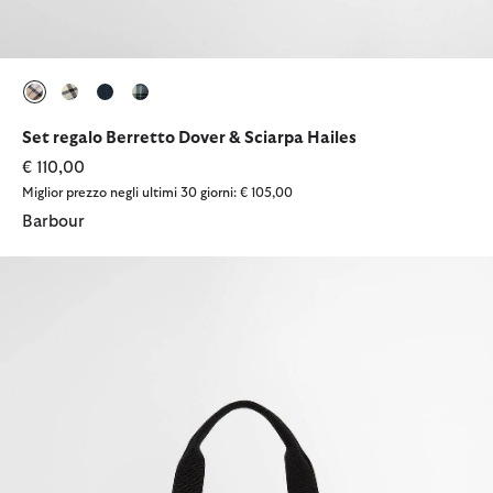
selezionato
selezionato
selezionato
selezionato
Set regalo Berretto Dover & Sciarpa Hailes
€ 110,00
Miglior prezzo negli ultimi 30 giorni: € 105,00
Barbour
Borsa tote Field Carry-All in tessuto cerato