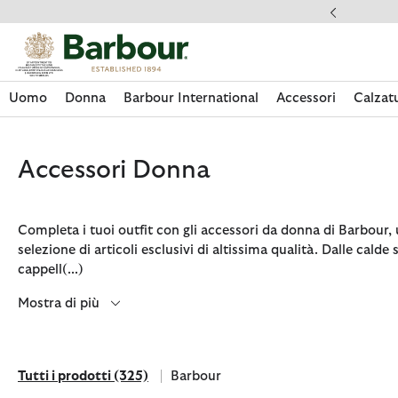
Clicca per visualizzare la nostra Dichiarazione di Accessibilità
ande Frequenti
Uomo
Donna
Barbour International
Accessori
Calzat
Accessori Donna
Completa i tuoi outfit con gli accessori da donna di Barbour,
selezione di articoli esclusivi di altissima qualità. Dalle calde 
cappell
(...)
Mostra di più
Tutti i prodotti
(325)
Barbour
Acquista La Collezione
Acquista La Collezione
Acquista La Collezione
Acquista La Collezione
Discover Footwear
Acquista La Collezione
Sale | Shop Sale Today
Acquista Paul Smith Loves Barbour
Tutti i prodotti
Filtra per Brand: Barbour