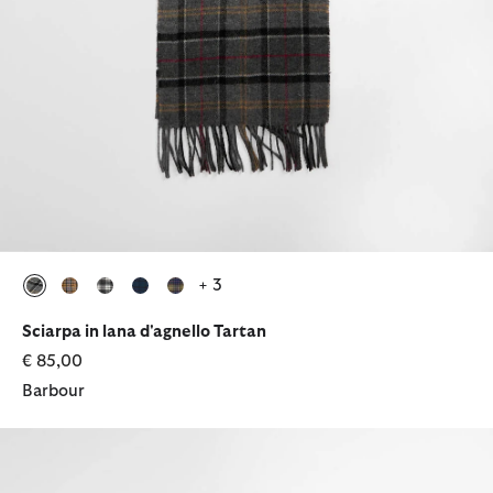
+ 3
selezionato
selezionato
selezionato
selezionato
selezionato
Sciarpa in lana d'agnello Tartan
€ 85,00
Barbour
Borsa tote Healy in tartan