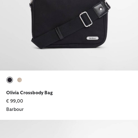
selezionato
selezionato
Olivia Crossbody Bag
€ 99,00
Barbour
Set regalo Berretto Dover & Sciarpa Hailes