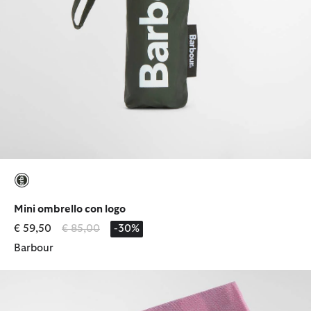
selezionato
Mini ombrello con logo
Prezzo ridotto da
a
€ 59,50
€ 85,00
-30%
Barbour
Sciarpa in tartan Cynthia