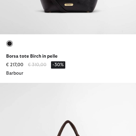
selezionato
Borsa tote Birch in pelle
Prezzo ridotto da
a
€ 217,00
€ 310,00
-30%
Barbour
Borsa tote Telfield in tartan sovratinto