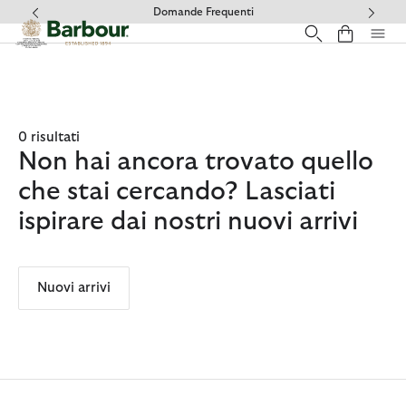
Clicca per visualizzare la nostra Dichiarazione di Accessibilità
Domande Frequenti
0 risultati
Non hai ancora trovato quello
che stai cercando? Lasciati
ispirare dai nostri nuovi arrivi
Nuovi arrivi