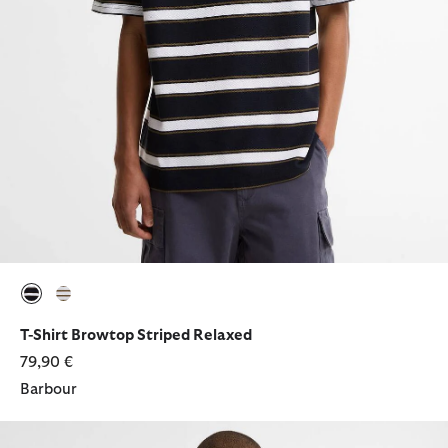
ausgewählt
ausgewählt
T-Shirt Browtop Striped Relaxed
79,90 €
Barbour
Poloshirt Tartan Pique