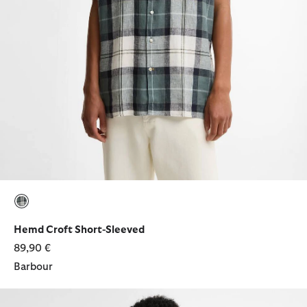
ausgewählt
Hemd Croft Short-Sleeved
89,90 €
Barbour
Sweatshirt Ravensworth Quarter-Zip