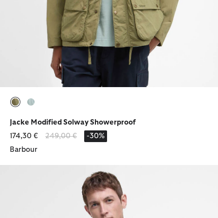
ausgewählt
ausgewählt
Jacke Modified Solway Showerproof
Reduziert von
bis
174,30 €
249,00 €
-30%
Barbour
Hemd Striped Oxford Tailored