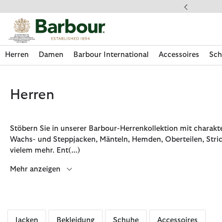
Klicken Sie hier, um unsere Barrierefreiheitserklärung anzuzeige
 gestellte Fragen
Herren
Damen
Barbour International
Accessoires
Sch
Herren
Stöbern Sie in unserer Barbour-Herrenkollektion mit charakt
Wachs- und Steppjacken, Mänteln, Hemden, Oberteilen, Stri
vielem mehr. Ent
(...)
Mehr anzeigen
Jetzt shoppen
Jetzt shoppen
Jetzt shoppen
Jetzt shoppen
Schuhe entdecken
Jetzt shoppen
Sale | Jetzt shoppen
Paul Smith Loves Barbour entdecken
Pflegesets entdecken
Jacken
Bekleidung
Schuhe
Accessoires