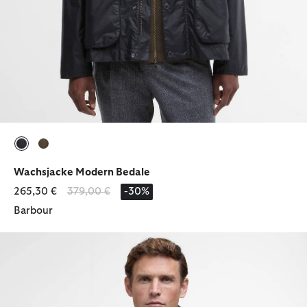
ausgewählt
ausgewählt
Wachsjacke Modern Bedale
Reduziert von
bis
265,30 €
379,00 €
-30%
Barbour
Freizeitjacke Sander