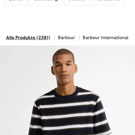
Alle Produkte
(2381)
Barbour
Barbour International
Alle Produkte
Filtern nach Marke: Barbour
Filtern nach Marke: Barbou
T-Shirt Browtop Striped Relaxed