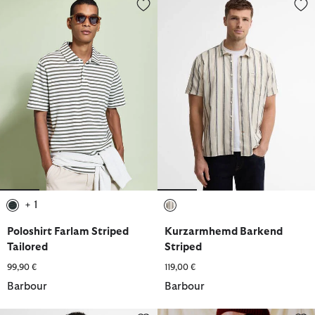
Poloshirt Farlam Striped Tailored
Kurzarmhemd Barkend Striped
+ 1
ausgewählt
ausgewählt
Poloshirt Farlam Striped
Kurzarmhemd Barkend
Tailored
Striped
99,90 €
119,00 €
Barbour
Barbour