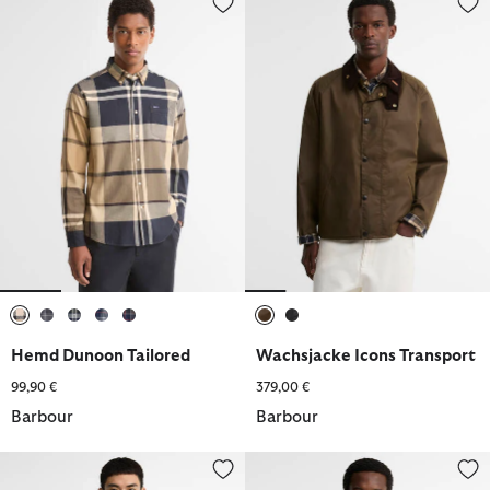
ausgewählt
ausgewählt
ausgewählt
ausgewählt
ausgewählt
ausgewählt
ausgewählt
Hemd Dunoon Tailored
Wachsjacke Icons Transport
99,90 €
379,00 €
Barbour
Barbour
Freizeitjacke Distressed 90th Anniversary A7
Hemd Kyeloch Tailored