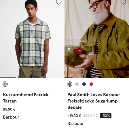
Kurzarmhemd Patrick Tartan
Paul Smith Loves Barbour Freiz
ausgewählt
ausgewählt
ausgewählt
ausgewählt
ausgewählt
Kurzarmhemd Patrick
Paul Smith Loves Barbour
Tartan
Freizeitjacke Sugarlump
Bedale
89,90 €
Reduziert von
bis
419,30 €
599,00 €
-30%
Barbour
Barbour