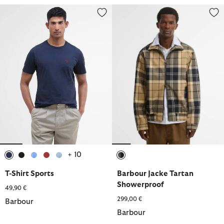
T-Shirt Sports
Barbour Jacke Tartan Showerpr
+ 10
ausgewählt
ausgewählt
ausgewählt
ausgewählt
ausgewählt
ausgewählt
T-Shirt Sports
Barbour Jacke Tartan
Showerproof
49,90 €
299,00 €
Barbour
Barbour