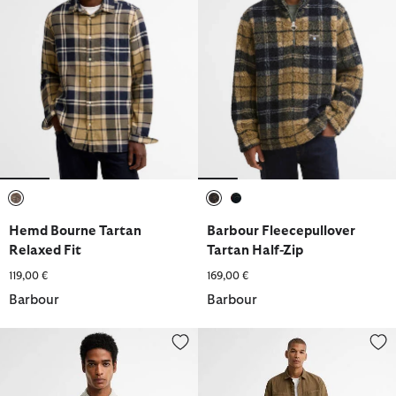
ausgewählt
ausgewählt
ausgewählt
Hemd Bourne Tartan
Barbour Fleecepullover
Relaxed Fit
Tartan Half-Zip
119,00 €
169,00 €
Barbour
Barbour
Poloshirt Denwick
Shorts Rickfell Ripstop