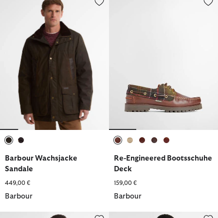
ausgewählt
ausgewählt
ausgewählt
ausgewählt
ausgewählt
ausgewählt
ausgewählt
Barbour Wachsjacke
Re-Engineered Bootsschuhe
Sandale
Deck
449,00 €
159,00 €
Barbour
Barbour
Hemd Dunoon Tailored
Wachsjacke Icons Transport