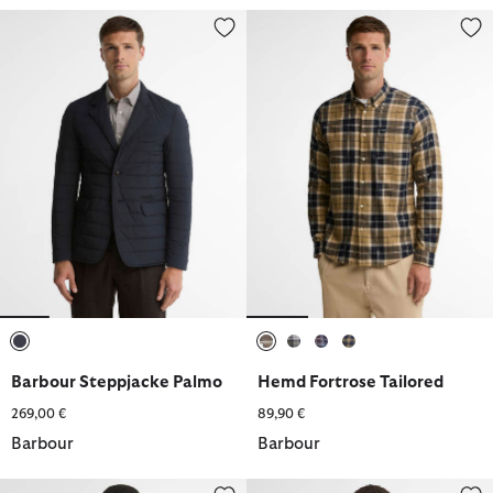
Barbour Steppjacke Palmo
Hemd Fortrose Tailored
ausgewählt
ausgewählt
ausgewählt
ausgewählt
ausgewählt
Barbour Steppjacke Palmo
Hemd Fortrose Tailored
269,00 €
89,90 €
Barbour
Barbour
Hemd Fergus Tartan Relaxed Fit
Innenfutter Icons Tartan