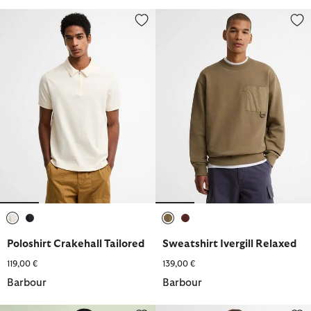
Poloshirt Crakehall Tailored
Sweatshirt Ivergill Relaxed
ausgewählt
ausgewählt
ausgewählt
ausgewählt
Poloshirt Crakehall Tailored
Sweatshirt Ivergill Relaxed
119,00 €
139,00 €
Barbour
Barbour