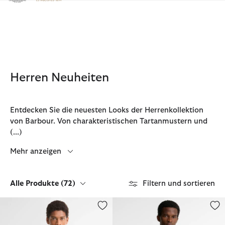
Klicken Sie hier, um unsere Barrierefreiheitserklärung anzuzeige
Herren Neuheiten
Entdecken Sie die neuesten Looks der Herrenkollektion
von Barbour. Von charakteristischen Tartanmustern und
(...)
Mehr anzeigen
Alle Produkte
(72)
Filtern und sortieren
Hemd Wetheram Tailored
Hemd Lomond Tailored