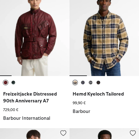
ausgewählt
ausgewählt
ausgewählt
ausgewählt
ausgewählt
ausgewählt
Freizeitjacke Distressed
Hemd Kyeloch Tailored
90th Anniversary A7
99,90 €
729,00 €
Barbour
Barbour International
not in range
Hemd Blair Tailored