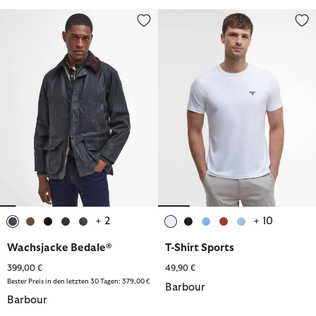
Wachsjacke Bedale®
T-Shirt Sports
+ 2
+ 10
ausgewählt
ausgewählt
ausgewählt
ausgewählt
ausgewählt
ausgewählt
ausgewählt
ausgewählt
ausgewählt
ausgewählt
Wachsjacke Bedale®
T-Shirt Sports
399,00 €
49,90 €
Bester Preis in den letzten 30 Tagen: 379,00 €
Barbour
Barbour