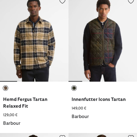
ausgewählt
ausgewählt
Hemd Fergus Tartan
Innenfutter Icons Tartan
Relaxed Fit
149,00 €
129,00 €
Barbour
Barbour
Wachsjacke Icons Patch Bedale
Steppjacke Icons Tartan Heritag