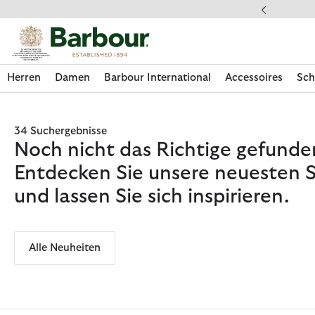
Klicken Sie hier, um unsere Barrierefreiheitserklärung anzuzeige
dkostenfrei ab 49€
Herren
Damen
Barbour International
Accessoires
Sch
34 Suchergebnisse
Noch nicht das Richtige gefunde
Entdecken Sie unsere neuesten S
und lassen Sie sich inspirieren.
Alle Neuheiten
Jetzt shoppen
Jetzt shoppen
Jetzt shoppen
Jetzt shoppen
Schuhe entdecken
Jetzt shoppen
Sale | Jetzt shoppen
Paul Smith Loves Barbour entdecken
Pflegesets entdecken