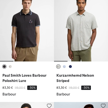
ausgewählt
ausgewählt
ausgewählt
ausgewählt
ausgewählt
Paul Smith Loves Barbour
Kurzarmhemd Nelson
Poloshirt Lure
Striped
Reduziert von
bis
Reduziert von
bis
83,30 €
119,00 €
-30%
83,30 €
119,00 €
-30%
Barbour
Barbour
Hemd Striped Oxford Tailored
Paul Smith Loves Barbour Hem