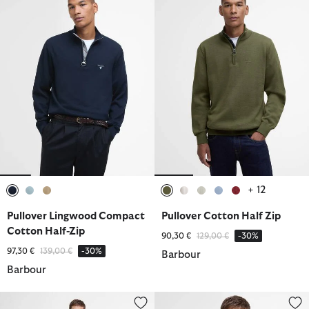
+ 12
ausgewählt
ausgewählt
ausgewählt
ausgewählt
ausgewählt
ausgewählt
ausgewählt
ausgewählt
Pullover Lingwood Compact
Pullover Cotton Half Zip
Cotton Half-Zip
Reduziert von
bis
90,30 €
129,00 €
-30%
Reduziert von
bis
97,30 €
139,00 €
-30%
Barbour
Barbour
Shorts Cotton Linen Relaxed
Hemd Nelson