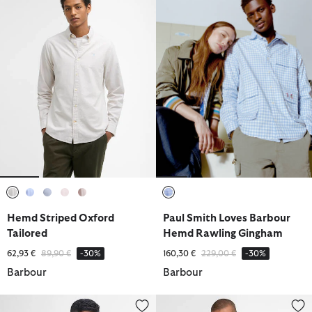
ausgewählt
ausgewählt
ausgewählt
ausgewählt
ausgewählt
ausgewählt
Hemd Striped Oxford
Paul Smith Loves Barbour
Tailored
Hemd Rawling Gingham
Reduziert von
bis
Reduziert von
bis
62,93 €
89,90 €
-30%
160,30 €
229,00 €
-30%
Barbour
Barbour
Pullover Cotton Half Zip
Hemd Oakshore Short Sleeved 