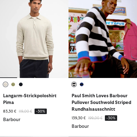
ausgewählt
ausgewählt
ausgewählt
ausgewählt
ausgewählt
Langarm-Strickpoloshirt
Paul Smith Loves Barbour
Pima
Pullover Southwold Striped
Rundhalsausschnitt
Reduziert von
bis
83,30 €
119,00 €
-30%
Reduziert von
bis
139,30 €
199,00 €
-30%
Barbour
Barbour