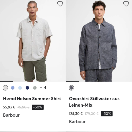
Hemd Nelson Summer Shirt
Overshirt Stillwater aus Leinen
+ 4
ausgewählt
ausgewählt
ausgewählt
ausgewählt
ausgewählt
ausgewählt
Hemd Nelson Summer Shirt
Overshirt Stillwater aus
Leinen-Mix
Reduziert von
bis
55,93 €
79,90 €
-30%
Reduziert von
bis
125,30 €
179,00 €
-30%
Barbour
Barbour