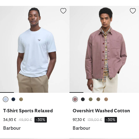
T-Shirt Sports Relaxed
Overshirt Washed Cotton
ausgewählt
ausgewählt
ausgewählt
ausgewählt
ausgewählt
ausgewählt
ausgewählt
ausgewählt
T-Shirt Sports Relaxed
Overshirt Washed Cotton
Reduziert von
bis
Reduziert von
bis
34,93 €
49,90 €
-30%
97,30 €
139,00 €
-30%
Barbour
Barbour