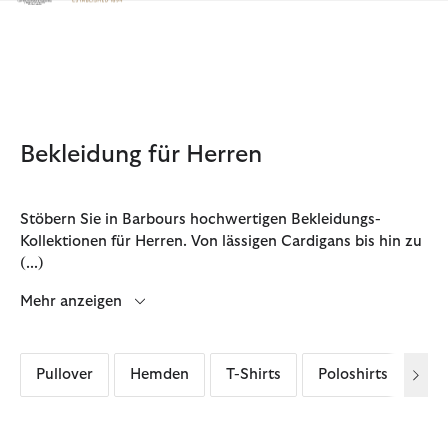
Klicken Sie hier, um unsere Barrierefreiheitserklärung anzuzeige
Bekleidung für Herren
Stöbern Sie in Barbours hochwertigen Bekleidungs-
Kollektionen für Herren. Von lässigen Cardigans bis hin zu
(...)
Mehr anzeigen
Pullover
Hemden
T-Shirts
Poloshirts
Ove