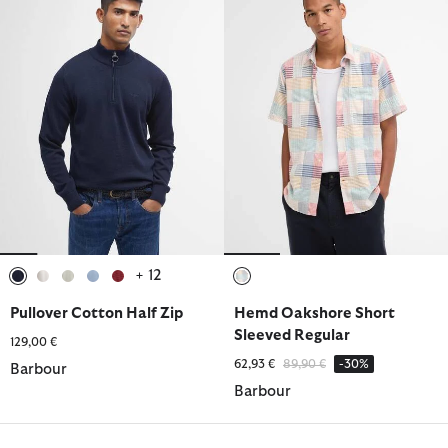
+ 12
ausgewählt
ausgewählt
ausgewählt
ausgewählt
ausgewählt
ausgewählt
Pullover Cotton Half Zip
Hemd Oakshore Short
Sleeved Regular
129,00 €
Reduziert von
bis
62,93 €
89,90 €
-30%
Barbour
Barbour