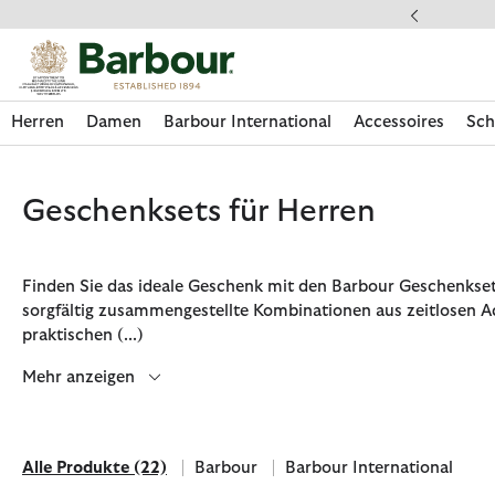
Klicken Sie hier, um unsere Barrierefreiheitserklärung anzuzeige
Herren
Damen
Barbour International
Accessoires
Sch
Geschenksets für Herren
Finden Sie das ideale Geschenk mit den Barbour Geschenkset
sorgfältig zusammengestellte Kombinationen aus zeitlosen A
praktischen
(...)
Mehr anzeigen
Alle Produkte
(22)
Barbour
Barbour International
Jetzt shoppen
Jetzt shoppen
Jetzt shoppen
Jetzt shoppen
Schuhe entdecken
Jetzt shoppen
Sale | Jetzt shoppen
Paul Smith Loves Barbour entdecken
Pflegesets entdecken
Alle Produkte
Filtern nach Marke: Barbour
Filtern nach Marke: Barbour 