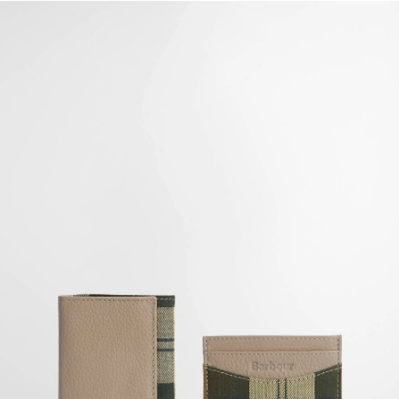
Geschenkset Lederportemonnaie und Kartenhalter Cresswell