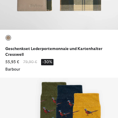
ausgewählt
Geschenkset Lederportemonnaie und Kartenhalter
Cresswell
Reduziert von
bis
55,93 €
79,90 €
-30%
Barbour
Geschenkset Socken Pheasant