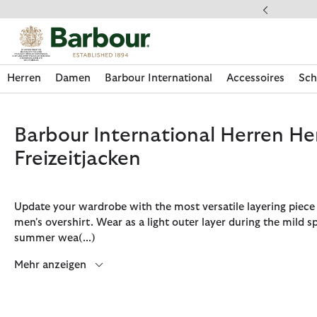
Klicken Sie hier, um unsere Barrierefreiheitserklärung anzuzeige
dkostenfrei ab 49€
Herren
Damen
Barbour International
Accessoires
Sch
Barbour International Herren H
Freizeitjacken
Update your wardrobe with the most versatile layering piece a
men's overshirt. Wear as a light outer layer during the mild s
summer wea
(...)
Mehr anzeigen
Jetzt shoppen
Jetzt shoppen
Jetzt shoppen
Jetzt shoppen
Schuhe entdecken
Jetzt shoppen
Sale | Jetzt shoppen
Paul Smith Loves Barbour entdecken
Pflegesets entdecken