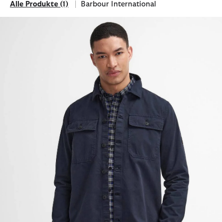
Alle Produkte
(1)
Barbour International
Alle Produkte
Filtern nach Marke: Barbour International
Overshirt Arlo